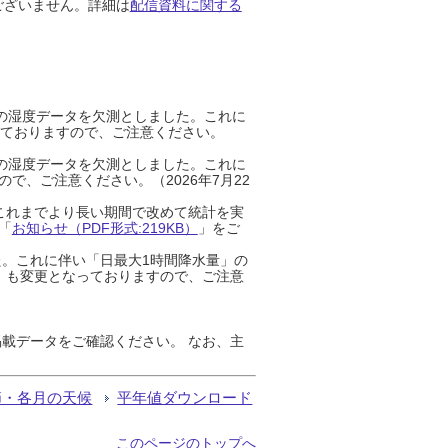
ございません。詳細は
配信資料に関する
までの湿度データを欠測としました。これに
っておりますので、ご注意ください。
までの湿度データを欠測としました。これに
、ご注意ください。（2026年7月22
これまでより長い期間で改めて統計を実
「
お知らせ（PDF形式:219KB）
」をご
た。これに伴い「日最大1時間降水量」の
」も変更となっておりますので、ご注意
載データをご確認ください。 なお、主
節・各月の天候
平年値ダウンロード
このページのトップへ