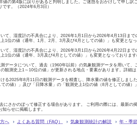
0年平年値の第4版に誤りがあると判明しました。ご迷惑をおかけして申し訳
です。（2024年6月3日）
て、湿度計の不具合により、2026年1月1日から2026年4月13日
上1位の値（通年、1月、2月、3月及び4月としての値）」も変更とな
て、湿度計の不具合により、2026年3月1日から2026年4月22日
上1位の値（通年、3月及び4月としての値）」も変更となっておりますので
測データについて、過去（1960年以前）の気象観測データを用いて、
の観測史上1～10位の値」が更新される地点・要素があります。詳細は
ける2025年8月11日の観測データを精査し、降水量の値を修正しまし
しての値）」及び「日降水量」の「観測史上1位の値（8月としての値）
過去にさかのぼって修正する場合があります。 ご利用の際には、最新の掲
お知らせに掲載します。
る方へ
よくある質問（FAQ）
気象観測統計の解説
年・季