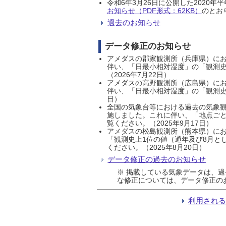
令和6年3月26日に公開した202
お知らせ（PDF形式：62KB）
のとおり
過去のお知らせ
データ修正のお知らせ
アメダスの郡家観測所（兵庫県）におい
伴い、「日最小相対湿度」の「観測史
（2026年7月22日）
アメダスの高野観測所（広島県）におい
伴い、「日最小相対湿度」の「観測史
日）
全国の気象台等における過去の気象観
施しました。これに伴い、「地点ごと
覧ください。（2025年9月17日）
アメダスの松島観測所（熊本県）にお
「観測史上1位の値（通年及び8月と
ください。（2025年8月20日）
データ修正の過去のお知らせ
※ 掲載している気象データは、
な修正については、データ修正の
利用され