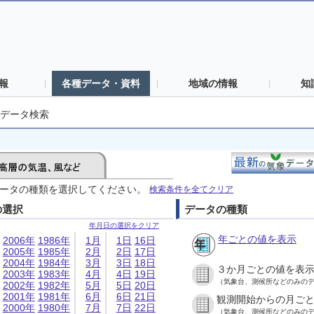
報
各種データ・資料
地域の情報
知
データ検索
ータの種類を選択してください。
検索条件を全てクリア
の選択
データの種類
年月日の選択をクリア
年ごとの値を表示
2006年
1986年
1月
1日
16日
2005年
1985年
2月
2日
17日
2004年
1984年
3月
3日
18日
３か月ごとの値を表
2003年
1983年
4月
4日
19日
（気象台、測候所などのみの
2002年
1982年
5月
5日
20日
2001年
1981年
6月
6日
21日
観測開始からの月ご
2000年
1980年
7月
7日
22日
（気象台、測候所などのみの