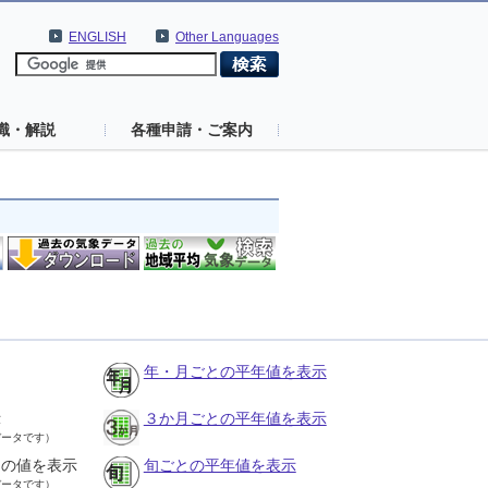
ENGLISH
Other Languages
識・解説
各種申請・ご案内
年・月ごとの平年値を表示
示
３か月ごとの平年値を表示
データです）
との値を表示
旬ごとの平年値を表示
データです）