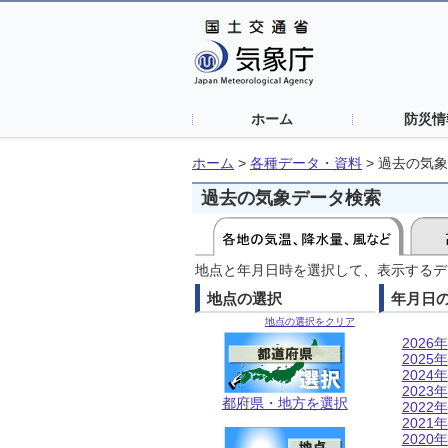
ホーム
防災情
ホーム
>
各種データ・資料
>
過去の気象
過去の気象データ検索
地点と年月日時を選択して、表示するデ
地点の選択
年月日
地点の選択をクリア
2026年
2025年
2024年
2023年
都府県・地方を選択
2022年
2021年
2020年