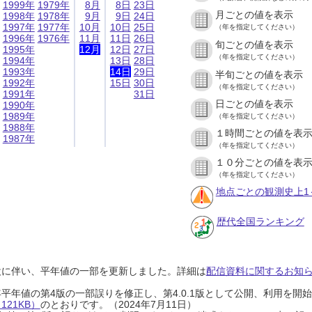
1999年
1979年
8月
8日
23日
月ごとの値を表示
1998年
1978年
9月
9日
24日
1997年
1977年
10月
10日
25日
（年を指定してください）
1996年
1976年
11月
11日
26日
旬ごとの値を表示
1995年
12月
12日
27日
（年を指定してください）
1994年
13日
28日
1993年
14日
29日
半旬ごとの値を表示
1992年
15日
30日
（年を指定してください）
1991年
31日
日ごとの値を表示
1990年
1989年
（年を指定してください）
1988年
１時間ごとの値を表
1987年
（年を指定してください）
１０分ごとの値を表
（年を指定してください）
地点ごとの観測史上1
歴代全国ランキング
設に伴い、平年値の一部を更新しました。詳細は
配信資料に関するお知らせ
0年平年値の第4版の一部誤りを修正し、第4.0.1版として公開、利用を
21KB）
のとおりです。（2024年7月11日）