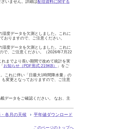
ございません。詳細は
配信資料に関する
までの湿度データを欠測としました。これに
っておりますので、ご注意ください。
までの湿度データを欠測としました。これに
、ご注意ください。（2026年7月22
これまでより長い期間で改めて統計を実
「
お知らせ（PDF形式:219KB）
」をご
た。これに伴い「日最大1時間降水量」の
」も変更となっておりますので、ご注意
載データをご確認ください。 なお、主
節・各月の天候
平年値ダウンロード
このページのトップへ