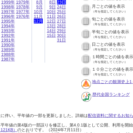
1999年
1979年
8月
8日
23日
月ごとの値を表示
1998年
1978年
9月
9日
24日
1997年
1977年
10月
10日
25日
（年を指定してください）
1996年
1976年
11月
11日
26日
旬ごとの値を表示
1995年
12月
12日
27日
（年を指定してください）
1994年
13日
28日
1993年
14日
29日
半旬ごとの値を表示
1992年
15日
30日
（年を指定してください）
1991年
31日
日ごとの値を表示
1990年
1989年
（年を指定してください）
1988年
１時間ごとの値を表
1987年
（年を指定してください）
１０分ごとの値を表
（年を指定してください）
地点ごとの観測史上1
歴代全国ランキング
設に伴い、平年値の一部を更新しました。詳細は
配信資料に関するお知らせ
0年平年値の第4版の一部誤りを修正し、第4.0.1版として公開、利用を
21KB）
のとおりです。（2024年7月11日）