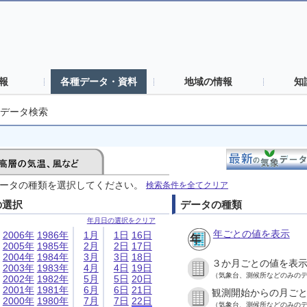
報
各種データ・資料
地域の情報
知
データ検索
ータの種類を選択してください。
検索条件を全てクリア
の選択
データの種類
年月日の選択をクリア
年ごとの値を表示
2006年
1986年
1月
1日
16日
2005年
1985年
2月
2日
17日
2004年
1984年
3月
3日
18日
３か月ごとの値を表
2003年
1983年
4月
4日
19日
（気象台、測候所などのみの
2002年
1982年
5月
5日
20日
2001年
1981年
6月
6日
21日
観測開始からの月ご
2000年
1980年
7月
7日
22日
（気象台、測候所などのみの