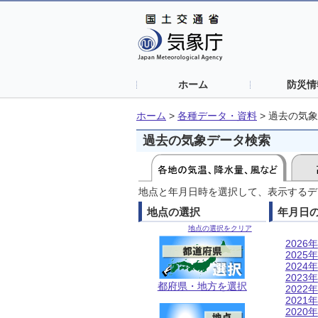
ホーム
防災情
ホーム
>
各種データ・資料
>
過去の気象
過去の気象データ検索
地点と年月日時を選択して、表示するデ
地点の選択
年月日
地点の選択をクリア
2026年
2025年
2024年
2023年
都府県・地方を選択
2022年
2021年
2020年