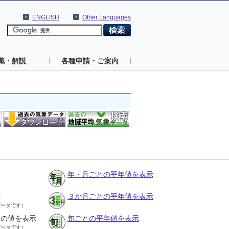
ENGLISH
Other Languages
識・解説
各種申請・ご案内
年・月ごとの平年値を表示
示
３か月ごとの平年値を表示
データです）
との値を表示
旬ごとの平年値を表示
データです）