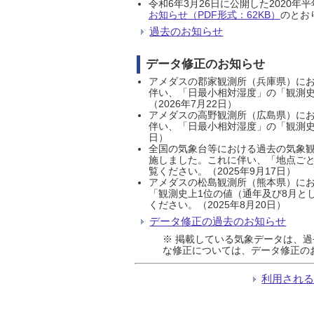
令和6年3月26日に公開した202
お知らせ（PDF形式：62KB）
のとおり
過去のお知らせ
データ修正のお知らせ
アメダスの郡家観測所（兵庫県）におい
伴い、「日最小相対湿度」の「観測史
（2026年7月22日）
アメダスの高野観測所（広島県）におい
伴い、「日最小相対湿度」の「観測史
日）
全国の気象台等における過去の気象観
施しました。これに伴い、「地点ごと
覧ください。（2025年9月17日）
アメダスの松島観測所（熊本県）にお
「観測史上1位の値（通年及び8月と
ください。（2025年8月20日）
データ修正の過去のお知らせ
※ 掲載している気象データは、
な修正については、データ修正の
利用され