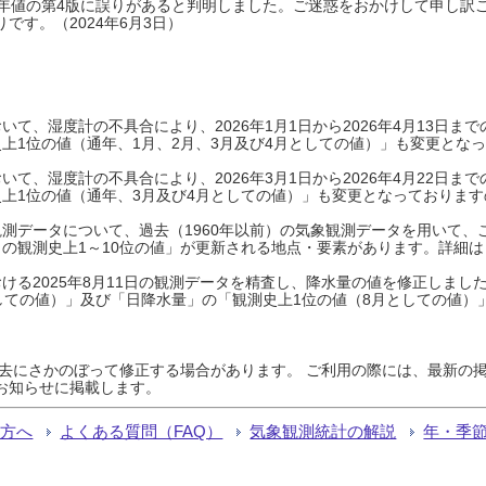
0年平年値の第4版に誤りがあると判明しました。ご迷惑をおかけして申し訳
です。（2024年6月3日）
て、湿度計の不具合により、2026年1月1日から2026年4月13日
上1位の値（通年、1月、2月、3月及び4月としての値）」も変更とな
て、湿度計の不具合により、2026年3月1日から2026年4月22日
上1位の値（通年、3月及び4月としての値）」も変更となっておりますので
測データについて、過去（1960年以前）の気象観測データを用いて、
の観測史上1～10位の値」が更新される地点・要素があります。詳細は
ける2025年8月11日の観測データを精査し、降水量の値を修正しまし
しての値）」及び「日降水量」の「観測史上1位の値（8月としての値）
過去にさかのぼって修正する場合があります。 ご利用の際には、最新の掲
お知らせに掲載します。
る方へ
よくある質問（FAQ）
気象観測統計の解説
年・季