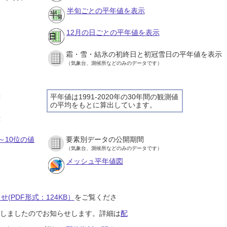
半旬ごとの平年値を表示
12月の日ごとの平年値を表示
霜・雪・結氷の初終日と初冠雪日の平年値を表示
（気象台、測候所などのみのデータです）
示
平年値は1991-2020年の30年間の観測値
の平均をもとに算出しています。
示
～10位の値
要素別データの公開期間
（気象台、測候所などのみのデータです）
メッシュ平年値図
(PDF形式：124KB）
をご覧くださ
開始しましたのでお知らせします。詳細は
配