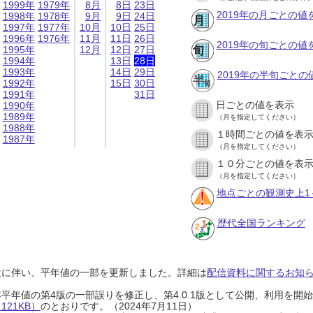
1999年
1979年
8月
8日
23日
2019年の月ごとの値
1998年
1978年
9月
9日
24日
1997年
1977年
10月
10日
25日
1996年
1976年
11月
11日
26日
2019年の旬ごとの値
1995年
12月
12日
27日
1994年
13日
28日
1993年
14日
29日
2019年の半旬ごとの
1992年
15日
30日
1991年
31日
日ごとの値を表示
1990年
1989年
（月を指定してください）
1988年
１時間ごとの値を表
1987年
（月を指定してください）
１０分ごとの値を表
（月を指定してください）
地点ごとの観測史上1
歴代全国ランキング
設に伴い、平年値の一部を更新しました。詳細は
配信資料に関するお知らせ
0年平年値の第4版の一部誤りを修正し、第4.0.1版として公開、利用を
21KB）
のとおりです。（2024年7月11日）