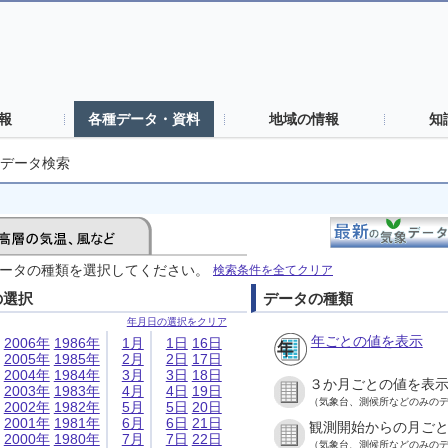
報
各種データ・資料
地域の情報
知
データ検索
ータの種類を選択してください。
検索条件を全てクリア
の選択
データの種類
年月日の選択をクリア
年ごとの値を表示
2006年
1986年
1月
1日
16日
2005年
1985年
2月
2日
17日
2004年
1984年
3月
3日
18日
３か月ごとの値を表
2003年
1983年
4月
4日
19日
（気象台、測候所などのみの
2002年
1982年
5月
5日
20日
2001年
1981年
6月
6日
21日
観測開始からの月ご
2000年
1980年
7月
7日
22日
（気象台、測候所などのみの