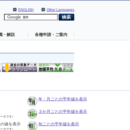
ENGLISH
Other Languages
識・解説
各種申請・ご案内
年・月ごとの平年値を表示
示
３か月ごとの平年値を表示
データです）
との値を表示
旬ごとの平年値を表示
データです）