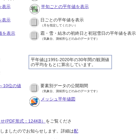
を表示
半旬ごとの平年値を表示
を表示
日ごとの平年値を表示
（月を指定してください）
値を表示
霜・雪・結氷の初終日と初冠雪日の平年値を表示
（気象台、測候所などのみのデータです）
示
平年値は1991-2020年の30年間の観測値
の平均をもとに算出しています。
示
～10位の値
要素別データの公開期間
（気象台、測候所などのみのデータです）
メッシュ平年値図
(PDF形式：124KB）
をご覧くださ
開始しましたのでお知らせします。詳細は
配