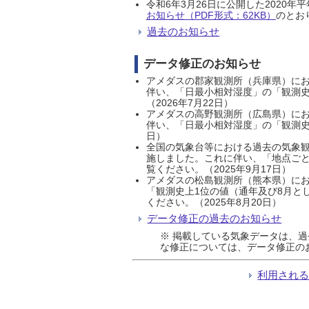
令和6年3月26日に公開した202
お知らせ（PDF形式：62KB）
のとおり
過去のお知らせ
データ修正のお知らせ
アメダスの郡家観測所（兵庫県）におい
伴い、「日最小相対湿度」の「観測史
（2026年7月22日）
アメダスの高野観測所（広島県）におい
伴い、「日最小相対湿度」の「観測史
日）
全国の気象台等における過去の気象観
施しました。これに伴い、「地点ごと
覧ください。（2025年9月17日）
アメダスの松島観測所（熊本県）にお
「観測史上1位の値（通年及び8月と
ください。（2025年8月20日）
データ修正の過去のお知らせ
※ 掲載している気象データは、
な修正については、データ修正の
利用され