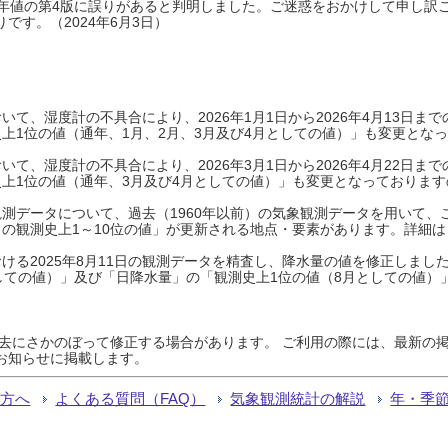
0年平年値の第4版に誤りがあると判明しました。ご迷惑をおかけして申し訳
です。（2024年6月3日）
て、湿度計の不具合により、2026年1月1日から2026年4月13日
上1位の値（通年、1月、2月、3月及び4月としての値）」も変更とな
て、湿度計の不具合により、2026年3月1日から2026年4月22日
上1位の値（通年、3月及び4月としての値）」も変更となっておりますので
測データについて、過去（1960年以前）の気象観測データを用いて、
の観測史上1～10位の値」が更新される地点・要素があります。詳細は
ける2025年8月11日の観測データを精査し、降水量の値を修正しまし
しての値）」及び「日降水量」の「観測史上1位の値（8月としての値）
過去にさかのぼって修正する場合があります。 ご利用の際には、最新の掲
お知らせに掲載します。
る方へ
よくある質問（FAQ）
気象観測統計の解説
年・季