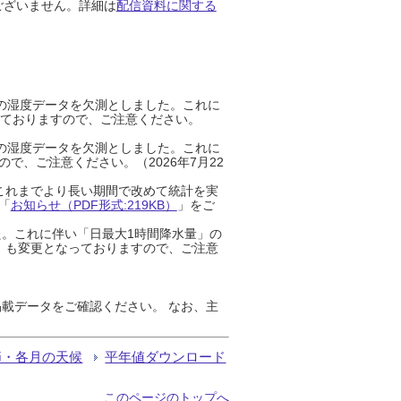
ございません。詳細は
配信資料に関する
までの湿度データを欠測としました。これに
っておりますので、ご注意ください。
までの湿度データを欠測としました。これに
、ご注意ください。（2026年7月22
これまでより長い期間で改めて統計を実
「
お知らせ（PDF形式:219KB）
」をご
た。これに伴い「日最大1時間降水量」の
」も変更となっておりますので、ご注意
載データをご確認ください。 なお、主
節・各月の天候
平年値ダウンロード
このページのトップへ