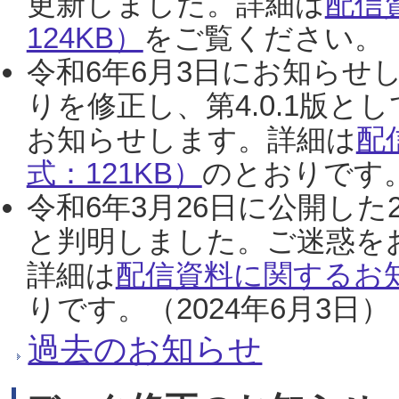
更新しました。詳細は
配信
124KB）
をご覧ください。（2
令和6年6月3日にお知らせし
りを修正し、第4.0.1版
お知らせします。詳細は
配
式：121KB）
のとおりです。
令和6年3月26日に公開した
と判明しました。ご迷惑を
詳細は
配信資料に関するお知
りです。（2024年6月3日）
過去のお知らせ