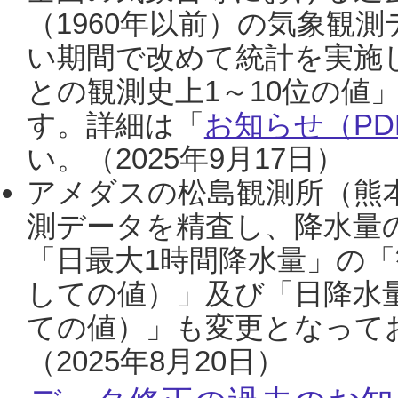
（1960年以前）の気象観
い期間で改めて統計を実施
との観測史上1～10位の値
す。詳細は「
お知らせ（PDF
い。（2025年9月17日）
アメダスの松島観測所（熊本
測データを精査し、降水量
「日最大1時間降水量」の「
しての値）」及び「日降水
ての値）」も変更となって
（2025年8月20日）