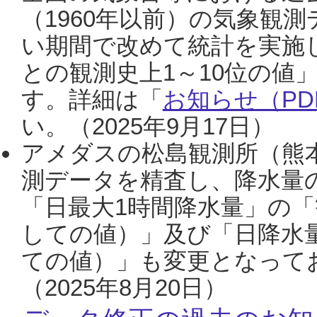
（1960年以前）の気象観
い期間で改めて統計を実施
との観測史上1～10位の値
す。詳細は「
お知らせ（PDF
い。（2025年9月17日）
アメダスの松島観測所（熊本
測データを精査し、降水量
「日最大1時間降水量」の「
しての値）」及び「日降水
ての値）」も変更となって
（2025年8月20日）