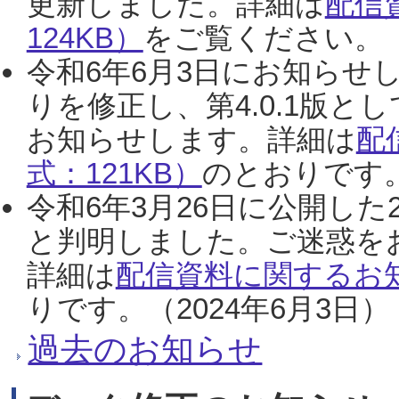
更新しました。詳細は
配信
124KB）
をご覧ください。（2
令和6年6月3日にお知らせし
りを修正し、第4.0.1版
お知らせします。詳細は
配
式：121KB）
のとおりです。
令和6年3月26日に公開した
と判明しました。ご迷惑を
詳細は
配信資料に関するお知
りです。（2024年6月3日）
過去のお知らせ