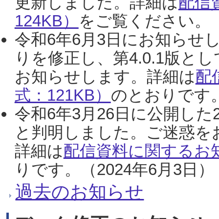
更新しました。詳細は
配信
124KB）
をご覧ください。（2
令和6年6月3日にお知らせし
りを修正し、第4.0.1版
お知らせします。詳細は
配
式：121KB）
のとおりです。
令和6年3月26日に公開した
と判明しました。ご迷惑を
詳細は
配信資料に関するお知
りです。（2024年6月3日）
過去のお知らせ