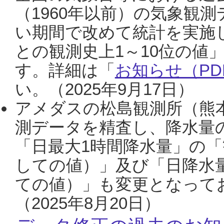
（1960年以前）の気象観
い期間で改めて統計を実施
との観測史上1～10位の値
す。詳細は「
お知らせ（PDF
い。（2025年9月17日）
アメダスの松島観測所（熊本
測データを精査し、降水量
「日最大1時間降水量」の「
しての値）」及び「日降水
ての値）」も変更となって
（2025年8月20日）