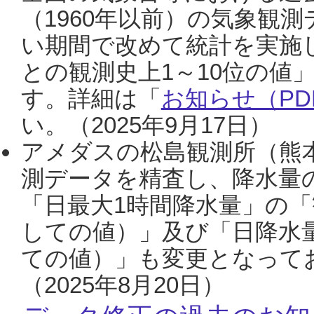
（1960年以前）の気象観
い期間で改めて統計を実施
との観測史上1～10位の値
す。詳細は「
お知らせ（PDF
い。（2025年9月17日）
アメダスの松島観測所（熊本
測データを精査し、降水量
「日最大1時間降水量」の「
しての値）」及び「日降水
ての値）」も変更となって
（2025年8月20日）