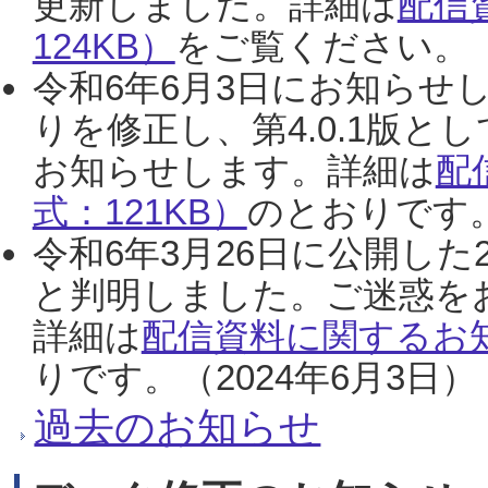
更新しました。詳細は
配信
124KB）
をご覧ください。（2
令和6年6月3日にお知らせし
りを修正し、第4.0.1版
お知らせします。詳細は
配
式：121KB）
のとおりです。
令和6年3月26日に公開した
と判明しました。ご迷惑を
詳細は
配信資料に関するお知
りです。（2024年6月3日）
過去のお知らせ