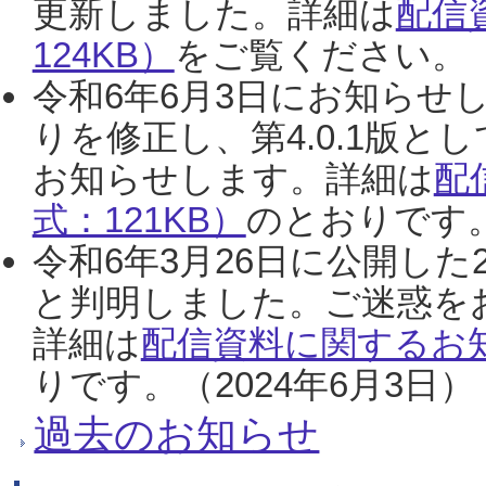
更新しました。詳細は
配信
124KB）
をご覧ください。（2
令和6年6月3日にお知らせし
りを修正し、第4.0.1版
お知らせします。詳細は
配
式：121KB）
のとおりです。
令和6年3月26日に公開した
と判明しました。ご迷惑を
詳細は
配信資料に関するお知
りです。（2024年6月3日）
過去のお知らせ