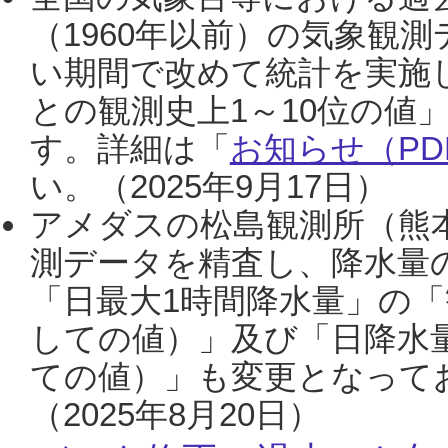
（1960年以前）の気象観
い期間で改めて統計を実施
との観測史上1～10位の値
す。詳細は「
お知らせ（PDF
い。（2025年9月17日）
アメダスの松島観測所（熊本
測データを精査し、降水量
「日最大1時間降水量」の「
しての値）」及び「日降水
ての値）」も変更となって
（2025年8月20日）