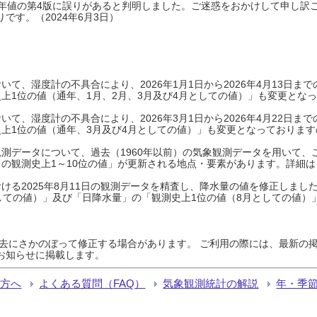
0年平年値の第4版に誤りがあると判明しました。ご迷惑をおかけして申し訳
です。（2024年6月3日）
て、湿度計の不具合により、2026年1月1日から2026年4月13日
上1位の値（通年、1月、2月、3月及び4月としての値）」も変更とな
て、湿度計の不具合により、2026年3月1日から2026年4月22日
上1位の値（通年、3月及び4月としての値）」も変更となっておりますので
測データについて、過去（1960年以前）の気象観測データを用いて、
の観測史上1～10位の値」が更新される地点・要素があります。詳細は
ける2025年8月11日の観測データを精査し、降水量の値を修正しまし
しての値）」及び「日降水量」の「観測史上1位の値（8月としての値）
過去にさかのぼって修正する場合があります。 ご利用の際には、最新の掲
お知らせに掲載します。
る方へ
よくある質問（FAQ）
気象観測統計の解説
年・季