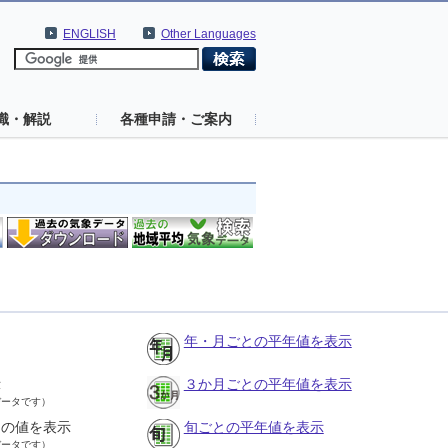
ENGLISH
Other Languages
識・解説
各種申請・ご案内
年・月ごとの平年値を表示
示
３か月ごとの平年値を表示
データです）
との値を表示
旬ごとの平年値を表示
データです）