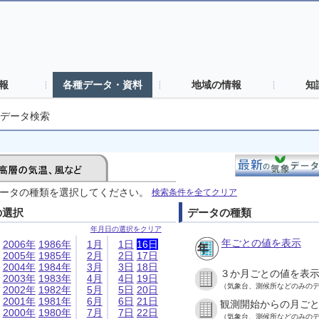
報
各種データ・資料
地域の情報
知
データ検索
ータの種類を選択してください。
検索条件を全てクリア
の選択
データの種類
年月日の選択をクリア
年ごとの値を表示
2006年
1986年
1月
1日
16日
2005年
1985年
2月
2日
17日
2004年
1984年
3月
3日
18日
３か月ごとの値を表
2003年
1983年
4月
4日
19日
（気象台、測候所などのみの
2002年
1982年
5月
5日
20日
2001年
1981年
6月
6日
21日
観測開始からの月ご
2000年
1980年
7月
7日
22日
（気象台、測候所などのみの