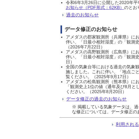
令和6年3月26日に公開した202
お知らせ（PDF形式：62KB）
のとおり
過去のお知らせ
データ修正のお知らせ
アメダスの郡家観測所（兵庫県）におい
伴い、「日最小相対湿度」の「観測史
（2026年7月22日）
アメダスの高野観測所（広島県）におい
伴い、「日最小相対湿度」の「観測史
日）
全国の気象台等における過去の気象観
施しました。これに伴い、「地点ごと
覧ください。（2025年9月17日）
アメダスの松島観測所（熊本県）にお
「観測史上1位の値（通年及び8月と
ください。（2025年8月20日）
データ修正の過去のお知らせ
※ 掲載している気象データは、
な修正については、データ修正の
利用され