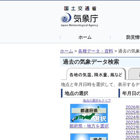
ホーム
防災情
ホーム
>
各種データ・資料
>
過去の気象
過去の気象データ検索
地点と年月日時を選択して、表示するデ
地点の選択
年月日
地点の選択をクリア
2026年
2025年
2024年
2023年
都府県・地方を選択
2022年
2021年
2020年