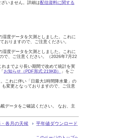
ございません。詳細は
配信資料に関する
までの湿度データを欠測としました。これに
っておりますので、ご注意ください。
までの湿度データを欠測としました。これに
、ご注意ください。（2026年7月22
これまでより長い期間で改めて統計を実
「
お知らせ（PDF形式:219KB）
」をご
た。これに伴い「日最大1時間降水量」の
」も変更となっておりますので、ご注意
載データをご確認ください。 なお、主
節・各月の天候
平年値ダウンロード
このページのトップへ