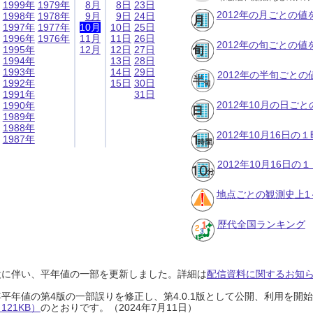
1999年
1979年
8月
8日
23日
2012年の月ごとの値
1998年
1978年
9月
9日
24日
1997年
1977年
10月
10日
25日
1996年
1976年
11月
11日
26日
2012年の旬ごとの値
1995年
12月
12日
27日
1994年
13日
28日
1993年
14日
29日
2012年の半旬ごとの
1992年
15日
30日
1991年
31日
2012年10月の日ご
1990年
1989年
1988年
2012年10月16日
1987年
2012年10月16日
地点ごとの観測史上1
歴代全国ランキング
設に伴い、平年値の一部を更新しました。詳細は
配信資料に関するお知らせ
0年平年値の第4版の一部誤りを修正し、第4.0.1版として公開、利用を
21KB）
のとおりです。（2024年7月11日）