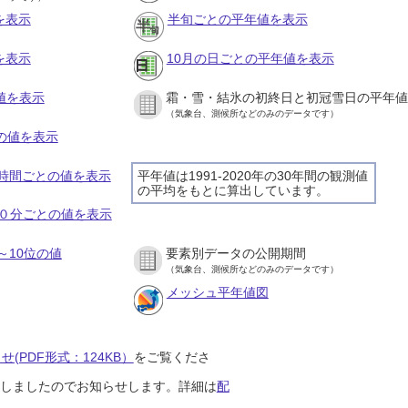
を表示
半旬ごとの平年値を表示
を表示
10月の日ごとの平年値を表示
値を表示
霜・雪・結氷の初終日と初冠雪日の平年値
（気象台、測候所などのみのデータです）
との値を表示
の１時間ごとの値を表示
平年値は1991-2020年の30年間の観測値
の平均をもとに算出しています。
の１０分ごとの値を表示
～10位の値
要素別データの公開期間
（気象台、測候所などのみのデータです）
メッシュ平年値図
(PDF形式：124KB）
をご覧くださ
開始しましたのでお知らせします。詳細は
配