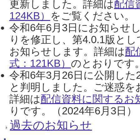
更新しました。詳細は
配信
124KB）
をご覧ください。（2
令和6年6月3日にお知らせし
りを修正し、第4.0.1版
お知らせします。詳細は
配
式：121KB）
のとおりです。
令和6年3月26日に公開した
と判明しました。ご迷惑を
詳細は
配信資料に関するお知
りです。（2024年6月3日）
過去のお知らせ