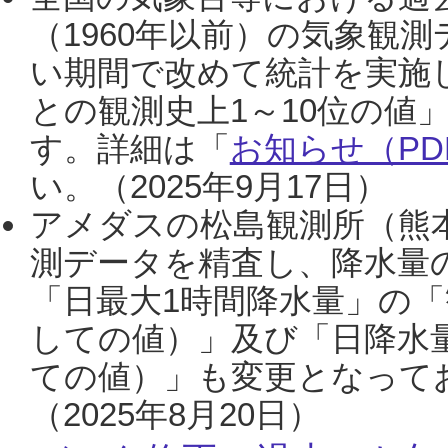
（1960年以前）の気象観
い期間で改めて統計を実施
との観測史上1～10位の値
す。詳細は「
お知らせ（PDF
い。（2025年9月17日）
アメダスの松島観測所（熊本
測データを精査し、降水量
「日最大1時間降水量」の「
しての値）」及び「日降水
ての値）」も変更となって
（2025年8月20日）