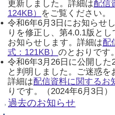
更新しました。詳細は
配信
124KB）
をご覧ください。（2
令和6年6月3日にお知らせし
りを修正し、第4.0.1版
お知らせします。詳細は
配
式：121KB）
のとおりです。
令和6年3月26日に公開した
と判明しました。ご迷惑を
詳細は
配信資料に関するお知
りです。（2024年6月3日）
過去のお知らせ