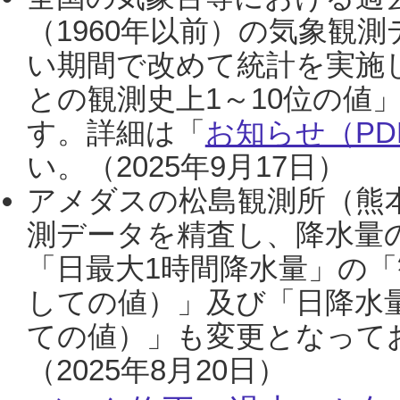
（1960年以前）の気象観
い期間で改めて統計を実施
との観測史上1～10位の値
す。詳細は「
お知らせ（PDF
い。（2025年9月17日）
アメダスの松島観測所（熊本
測データを精査し、降水量
「日最大1時間降水量」の「
しての値）」及び「日降水
ての値）」も変更となって
（2025年8月20日）