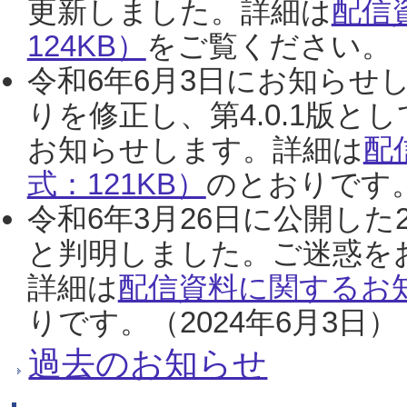
更新しました。詳細は
配信
124KB）
をご覧ください。（2
令和6年6月3日にお知らせし
りを修正し、第4.0.1版
お知らせします。詳細は
配
式：121KB）
のとおりです。
令和6年3月26日に公開した
と判明しました。ご迷惑を
詳細は
配信資料に関するお知
りです。（2024年6月3日）
過去のお知らせ