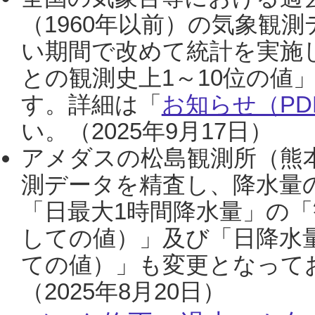
（1960年以前）の気象観
い期間で改めて統計を実施
との観測史上1～10位の値
す。詳細は「
お知らせ（PDF
い。（2025年9月17日）
アメダスの松島観測所（熊本
測データを精査し、降水量
「日最大1時間降水量」の「
しての値）」及び「日降水
ての値）」も変更となって
（2025年8月20日）