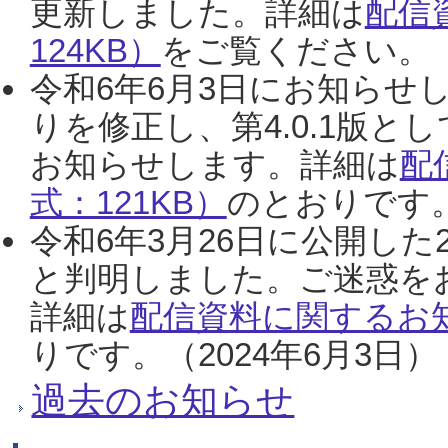
更新しました。詳細は
配信
124KB）
をご覧ください。（2
令和6年6月3日にお知らせし
りを修正し、第4.0.1版
お知らせします。詳細は
配
式：121KB）
のとおりです。
令和6年3月26日に公開した
と判明しました。ご迷惑を
詳細は
配信資料に関するお知
りです。（2024年6月3日）
過去のお知らせ