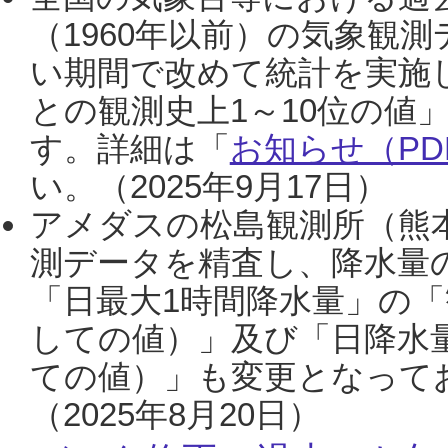
（1960年以前）の気象観
い期間で改めて統計を実施
との観測史上1～10位の値
す。詳細は「
お知らせ（PDF
い。（2025年9月17日）
アメダスの松島観測所（熊本
測データを精査し、降水量
「日最大1時間降水量」の「
しての値）」及び「日降水
ての値）」も変更となって
（2025年8月20日）