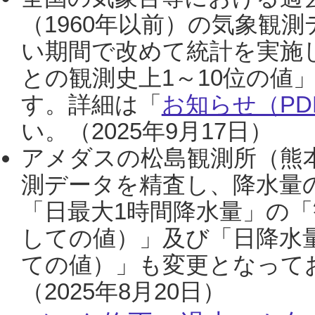
（1960年以前）の気象観
い期間で改めて統計を実施
との観測史上1～10位の値
す。詳細は「
お知らせ（PDF
い。（2025年9月17日）
アメダスの松島観測所（熊本
測データを精査し、降水量
「日最大1時間降水量」の「
しての値）」及び「日降水
ての値）」も変更となって
（2025年8月20日）