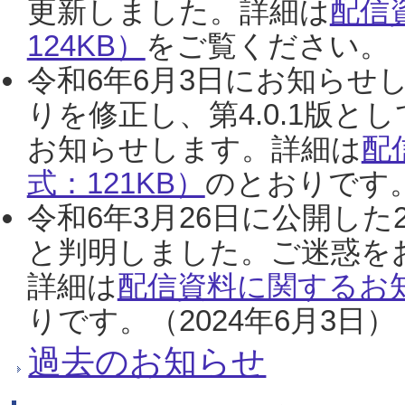
更新しました。詳細は
配信
124KB）
をご覧ください。（2
令和6年6月3日にお知らせし
りを修正し、第4.0.1版
お知らせします。詳細は
配
式：121KB）
のとおりです。
令和6年3月26日に公開した
と判明しました。ご迷惑を
詳細は
配信資料に関するお知
りです。（2024年6月3日）
過去のお知らせ