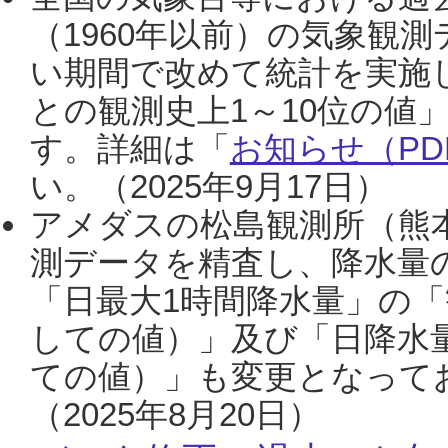
（1960年以前）の気象観
い期間で改めて統計を実施
との観測史上1～10位の値
す。詳細は「
お知らせ（PDF
い。（2025年9月17日）
アメダスの松島観測所（熊本
測データを精査し、降水量
「日最大1時間降水量」の「
しての値）」及び「日降水
ての値）」も変更となって
（2025年8月20日）