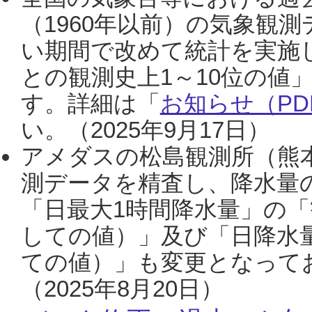
（1960年以前）の気象観
い期間で改めて統計を実施
との観測史上1～10位の値
す。詳細は「
お知らせ（PDF
い。（2025年9月17日）
アメダスの松島観測所（熊本
測データを精査し、降水量
「日最大1時間降水量」の「
しての値）」及び「日降水
ての値）」も変更となって
（2025年8月20日）