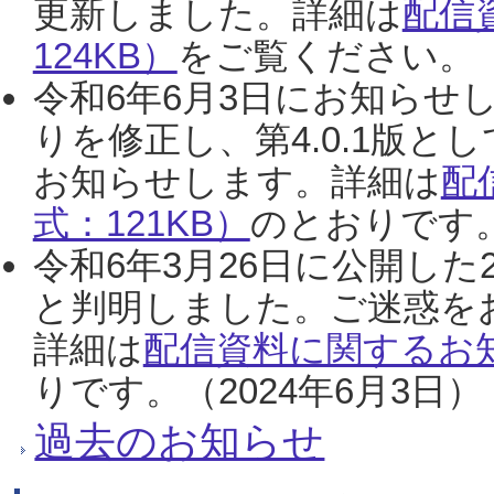
更新しました。詳細は
配信
124KB）
をご覧ください。（2
令和6年6月3日にお知らせし
りを修正し、第4.0.1版
お知らせします。詳細は
配
式：121KB）
のとおりです。
令和6年3月26日に公開した
と判明しました。ご迷惑を
詳細は
配信資料に関するお知
りです。（2024年6月3日）
過去のお知らせ