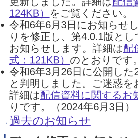
更新しました。詳細は
配信
124KB）
をご覧ください。（2
令和6年6月3日にお知らせし
りを修正し、第4.0.1版
お知らせします。詳細は
配
式：121KB）
のとおりです。
令和6年3月26日に公開した
と判明しました。ご迷惑を
詳細は
配信資料に関するお知
りです。（2024年6月3日）
過去のお知らせ