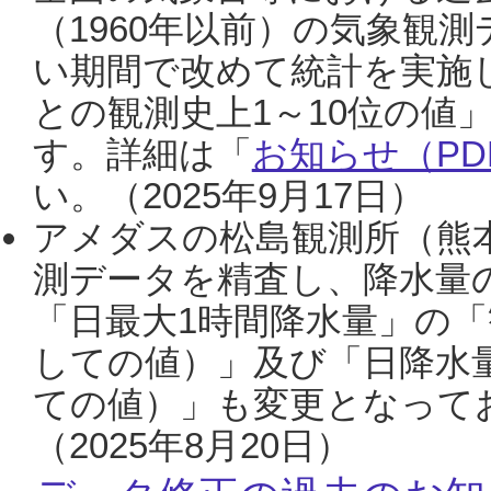
（1960年以前）の気象観
い期間で改めて統計を実施
との観測史上1～10位の値
す。詳細は「
お知らせ（PDF
い。（2025年9月17日）
アメダスの松島観測所（熊本
測データを精査し、降水量
「日最大1時間降水量」の「
しての値）」及び「日降水
ての値）」も変更となって
（2025年8月20日）