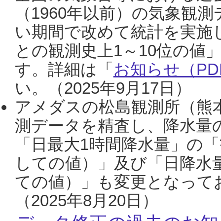
（1960年以前）の気象観
い期間で改めて統計を実施
との観測史上1～10位の値
す。詳細は「
お知らせ（PDF
い。（2025年9月17日）
アメダスの松島観測所（熊本
測データを精査し、降水量
「日最大1時間降水量」の「
しての値）」及び「日降水
ての値）」も変更となって
（2025年8月20日）