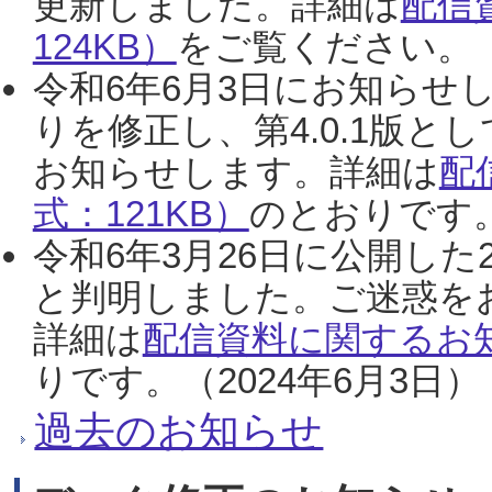
更新しました。詳細は
配信
124KB）
をご覧ください。（2
令和6年6月3日にお知らせし
りを修正し、第4.0.1版
お知らせします。詳細は
配
式：121KB）
のとおりです。
令和6年3月26日に公開した
と判明しました。ご迷惑を
詳細は
配信資料に関するお知
りです。（2024年6月3日）
過去のお知らせ