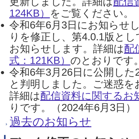
更新しました。詳細は
配信
124KB）
をご覧ください。（2
令和6年6月3日にお知らせし
りを修正し、第4.0.1版
お知らせします。詳細は
配
式：121KB）
のとおりです。
令和6年3月26日に公開した
と判明しました。ご迷惑を
詳細は
配信資料に関するお知
りです。（2024年6月3日）
過去のお知らせ