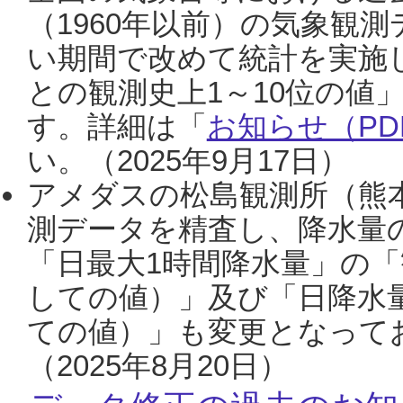
（1960年以前）の気象観
い期間で改めて統計を実施
との観測史上1～10位の値
す。詳細は「
お知らせ（PDF
い。（2025年9月17日）
アメダスの松島観測所（熊本
測データを精査し、降水量
「日最大1時間降水量」の「
しての値）」及び「日降水
ての値）」も変更となって
（2025年8月20日）