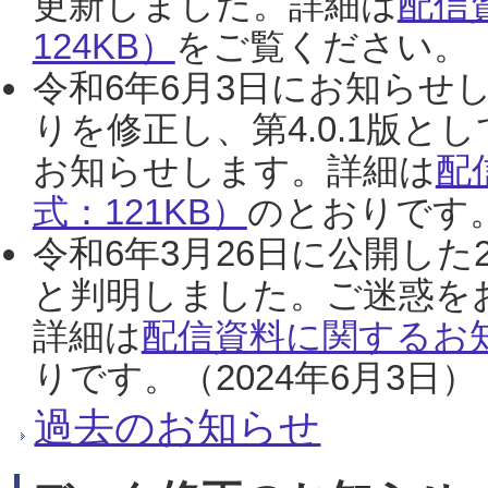
更新しました。詳細は
配信
124KB）
をご覧ください。（2
令和6年6月3日にお知らせし
りを修正し、第4.0.1版
お知らせします。詳細は
配
式：121KB）
のとおりです。
令和6年3月26日に公開した
と判明しました。ご迷惑を
詳細は
配信資料に関するお知
りです。（2024年6月3日）
過去のお知らせ