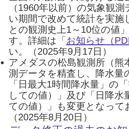
（1960年以前）の気象観
い期間で改めて統計を実施
との観測史上1～10位の値
す。詳細は「
お知らせ（PDF
い。（2025年9月17日）
アメダスの松島観測所（熊本
測データを精査し、降水量
「日最大1時間降水量」の「
しての値）」及び「日降水
ての値）」も変更となって
（2025年8月20日）