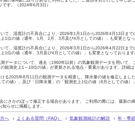
です。（2024年6月3日）
て、湿度計の不具合により、2026年1月1日から2026年4月13日
上1位の値（通年、1月、2月、3月及び4月としての値）」も変更とな
て、湿度計の不具合により、2026年3月1日から2026年4月22日
上1位の値（通年、3月及び4月としての値）」も変更となっておりますので
測データについて、過去（1960年以前）の気象観測データを用いて、
の観測史上1～10位の値」が更新される地点・要素があります。詳細は
ける2025年8月11日の観測データを精査し、降水量の値を修正しまし
しての値）」及び「日降水量」の「観測史上1位の値（8月としての値）
過去にさかのぼって修正する場合があります。 ご利用の際には、最新の掲
お知らせに掲載します。
る方へ
よくある質問（FAQ）
気象観測統計の解説
年・季