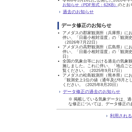
お知らせ（PDF形式：62KB）
のとおり
過去のお知らせ
データ修正のお知らせ
アメダスの郡家観測所（兵庫県）におい
伴い、「日最小相対湿度」の「観測史
（2026年7月22日）
アメダスの高野観測所（広島県）におい
伴い、「日最小相対湿度」の「観測史
日）
全国の気象台等における過去の気象観
施しました。これに伴い、「地点ごと
覧ください。（2025年9月17日）
アメダスの松島観測所（熊本県）にお
「観測史上1位の値（通年及び8月と
ください。（2025年8月20日）
データ修正の過去のお知らせ
※ 掲載している気象データは、
な修正については、データ修正の
利用され