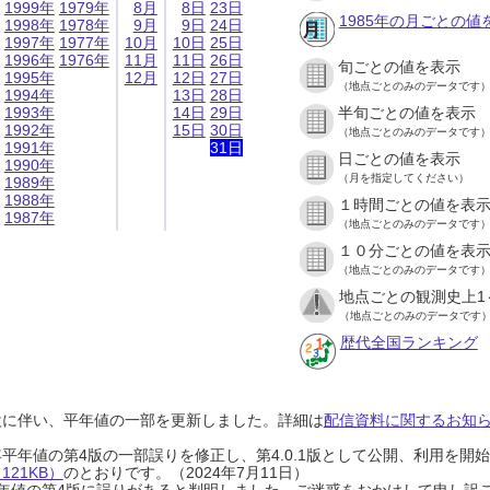
1999年
1979年
8月
8日
23日
1985年の月ごとの値
1998年
1978年
9月
9日
24日
1997年
1977年
10月
10日
25日
1996年
1976年
11月
11日
26日
旬ごとの値を表示
1995年
12月
12日
27日
（地点ごとのみのデータです
1994年
13日
28日
1993年
14日
29日
半旬ごとの値を表示
1992年
15日
30日
（地点ごとのみのデータです
1991年
31日
日ごとの値を表示
1990年
（月を指定してください）
1989年
1988年
１時間ごとの値を表
1987年
（地点ごとのみのデータです
１０分ごとの値を表
（地点ごとのみのデータです
地点ごとの観測史上1
（地点ごとのみのデータです
歴代全国ランキング
設に伴い、平年値の一部を更新しました。詳細は
配信資料に関するお知らせ
0年平年値の第4版の一部誤りを修正し、第4.0.1版として公開、利用を
21KB）
のとおりです。（2024年7月11日）
0年平年値の第4版に誤りがあると判明しました。ご迷惑をおかけして申し訳