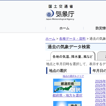
ホーム
防災情
ホーム
>
各種データ・資料
>
過去の気象
過去の気象データ検索
地点と年月日時を選択して、表示するデ
地点の選択
年月日
地点の選択をクリア
2026年
2025年
2024年
2023年
都府県・地方を選択
2022年
2021年
2020年