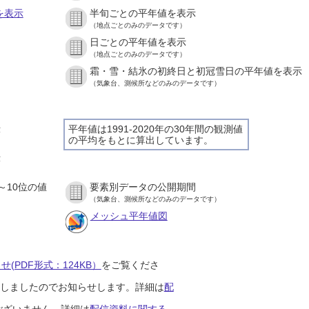
を表示
半旬ごとの平年値を表示
（地点ごとのみのデータです）
日ごとの平年値を表示
）
（地点ごとのみのデータです）
霜・雪・結氷の初終日と初冠雪日の平年値を表示
）
（気象台、測候所などのみのデータです）
示
平年値は1991-2020年の30年間の観測値
の平均をもとに算出しています。
）
示
）
～10位の値
要素別データの公開期間
）
（気象台、測候所などのみのデータです）
メッシュ平年値図
(PDF形式：124KB）
をご覧くださ
開始しましたのでお知らせします。詳細は
配
ございません。詳細は
配信資料に関する