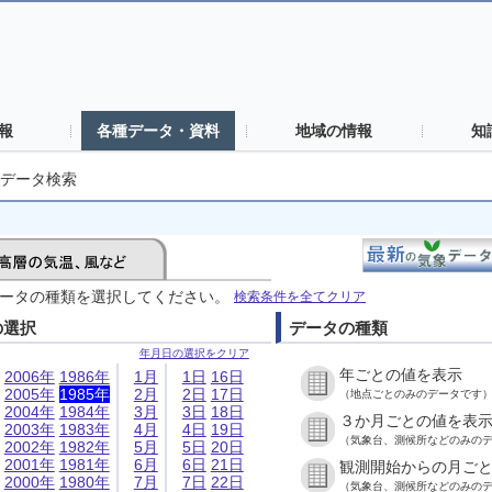
報
各種データ・資料
地域の情報
知
データ検索
ータの種類を選択してください。
検索条件を全てクリア
の選択
データの種類
年月日の選択をクリア
年ごとの値を表示
2006年
1986年
1月
1日
16日
2005年
1985年
2月
2日
17日
（地点ごとのみのデータです
2004年
1984年
3月
3日
18日
３か月ごとの値を表
2003年
1983年
4月
4日
19日
（気象台、測候所などのみの
2002年
1982年
5月
5日
20日
2001年
1981年
6月
6日
21日
観測開始からの月ご
2000年
1980年
7月
7日
22日
（気象台、測候所などのみの