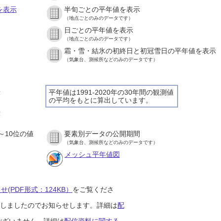
を表示
半旬ごとの平年値を表示
（地点ごとのみのデータです）
日ごとの平年値を表示
）
（地点ごとのみのデータです）
霜・雪・結氷の初終日と初冠雪日の平年値を表示
）
（気象台、測候所などのみのデータです）
示
平年値は1991-2020年の30年間の観測値
の平均をもとに算出しています。
）
示
）
～10位の値
要素別データの公開期間
）
（気象台、測候所などのみのデータです）
メッシュ平年値図
(PDF形式：124KB）
をご覧くださ
開始しましたのでお知らせします。詳細は
配
ございません。詳細は
配信資料に関する