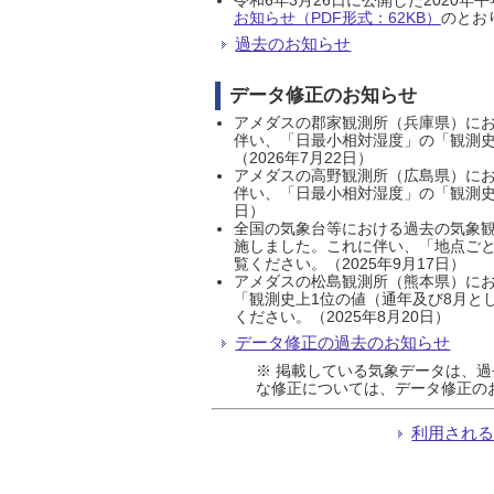
お知らせ（PDF形式：62KB）
のとおり
過去のお知らせ
データ修正のお知らせ
アメダスの郡家観測所（兵庫県）におい
伴い、「日最小相対湿度」の「観測史
（2026年7月22日）
アメダスの高野観測所（広島県）におい
伴い、「日最小相対湿度」の「観測史
日）
全国の気象台等における過去の気象観
施しました。これに伴い、「地点ごと
覧ください。（2025年9月17日）
アメダスの松島観測所（熊本県）にお
「観測史上1位の値（通年及び8月と
ください。（2025年8月20日）
データ修正の過去のお知らせ
※ 掲載している気象データは、
な修正については、データ修正の
利用され