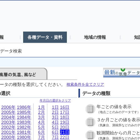
報
各種データ・資料
地域の情報
知
データ検索
ータの種類を選択してください。
検索条件を全てクリア
の選択
データの種類
年月日の選択をクリア
年ごとの値を表示
2006年
1986年
1月
1日
16日
2005年
1985年
2月
2日
17日
（地点ごとのみのデータです
2004年
1984年
3月
3日
18日
３か月ごとの値を表
2003年
1983年
4月
4日
19日
（気象台、測候所などのみの
2002年
1982年
5月
5日
20日
2001年
1981年
6月
6日
21日
観測開始からの月ご
2000年
1980年
7月
7日
22日
（気象台、測候所などのみの