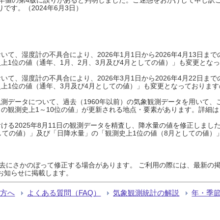
です。（2024年6月3日）
て、湿度計の不具合により、2026年1月1日から2026年4月13日
上1位の値（通年、1月、2月、3月及び4月としての値）」も変更とな
て、湿度計の不具合により、2026年3月1日から2026年4月22日
上1位の値（通年、3月及び4月としての値）」も変更となっておりますので
測データについて、過去（1960年以前）の気象観測データを用いて、
の観測史上1～10位の値」が更新される地点・要素があります。詳細は
ける2025年8月11日の観測データを精査し、降水量の値を修正しまし
しての値）」及び「日降水量」の「観測史上1位の値（8月としての値）
過去にさかのぼって修正する場合があります。 ご利用の際には、最新の掲
お知らせに掲載します。
る方へ
よくある質問（FAQ）
気象観測統計の解説
年・季