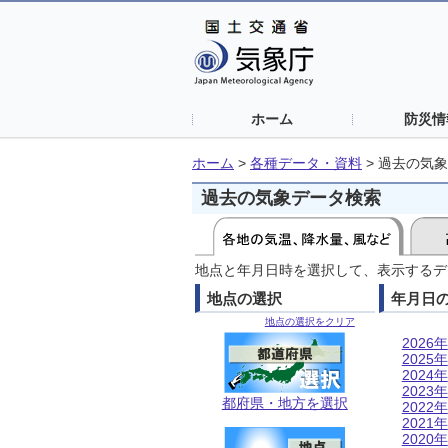
ホーム
防災情
ホーム
>
各種データ・資料
>
過去の気象
過去の気象データ検索
地点と年月日時を選択して、表示するデ
地点の選択
年月日
地点の選択をクリア
2026年
2025年
2024年
2023年
都府県・地方を選択
2022年
2021年
2020年