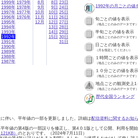
1999年
1979年
8月
8日
23日
1992年の月ごとの値
1998年
1978年
9月
9日
24日
1997年
1977年
10月
10日
25日
1996年
1976年
11月
11日
26日
旬ごとの値を表示
1995年
12月
12日
27日
（地点ごとのみのデータです
1994年
13日
28日
1993年
14日
29日
半旬ごとの値を表示
1992年
15日
30日
（地点ごとのみのデータです
1991年
31日
日ごとの値を表示
1990年
（月を指定してください）
1989年
1988年
１時間ごとの値を表
1987年
（地点ごとのみのデータです
１０分ごとの値を表
（地点ごとのみのデータです
地点ごとの観測史上1
（地点ごとのみのデータです
歴代全国ランキング
設に伴い、平年値の一部を更新しました。詳細は
配信資料に関するお知らせ
0年平年値の第4版の一部誤りを修正し、第4.0.1版として公開、利用を
21KB）
のとおりです。（2024年7月11日）
0年平年値の第4版に誤りがあると判明しました。ご迷惑をおかけして申し訳