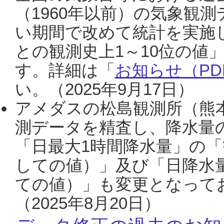
（1960年以前）の気象観
い期間で改めて統計を実施
との観測史上1～10位の値
す。詳細は「
お知らせ（PDF
い。（2025年9月17日）
アメダスの松島観測所（熊本
測データを精査し、降水量
「日最大1時間降水量」の「
しての値）」及び「日降水
ての値）」も変更となって
（2025年8月20日）