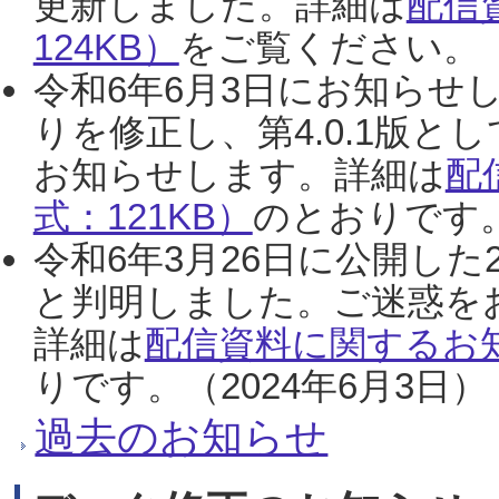
更新しました。詳細は
配信
124KB）
をご覧ください。（2
令和6年6月3日にお知らせし
りを修正し、第4.0.1版
お知らせします。詳細は
配
式：121KB）
のとおりです。
令和6年3月26日に公開した
と判明しました。ご迷惑を
詳細は
配信資料に関するお知
りです。（2024年6月3日）
過去のお知らせ