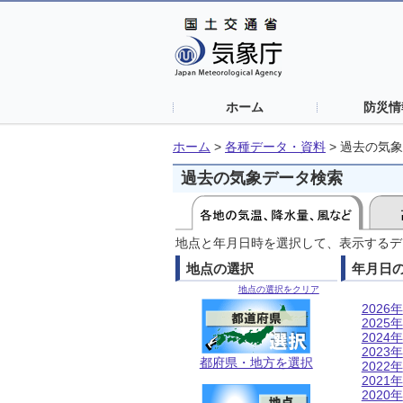
ホーム
防災情
ホーム
>
各種データ・資料
>
過去の気象
過去の気象データ検索
地点と年月日時を選択して、表示するデ
地点の選択
年月日
地点の選択をクリア
2026年
2025年
2024年
2023年
都府県・地方を選択
2022年
2021年
2020年