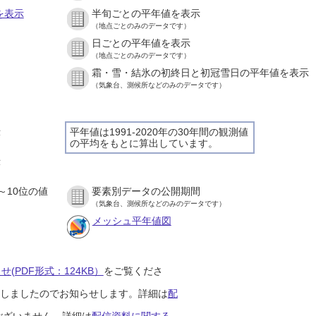
を表示
半旬ごとの平年値を表示
（地点ごとのみのデータです）
日ごとの平年値を表示
）
（地点ごとのみのデータです）
霜・雪・結氷の初終日と初冠雪日の平年値を表示
）
（気象台、測候所などのみのデータです）
示
平年値は1991-2020年の30年間の観測値
の平均をもとに算出しています。
）
示
）
～10位の値
要素別データの公開期間
）
（気象台、測候所などのみのデータです）
メッシュ平年値図
(PDF形式：124KB）
をご覧くださ
開始しましたのでお知らせします。詳細は
配
ございません。詳細は
配信資料に関する