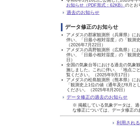
お知らせ（PDF形式：62KB）
のとおり
過去のお知らせ
データ修正のお知らせ
アメダスの郡家観測所（兵庫県）におい
伴い、「日最小相対湿度」の「観測史
（2026年7月22日）
アメダスの高野観測所（広島県）におい
伴い、「日最小相対湿度」の「観測史
日）
全国の気象台等における過去の気象観
施しました。これに伴い、「地点ごと
覧ください。（2025年9月17日）
アメダスの松島観測所（熊本県）にお
「観測史上1位の値（通年及び8月と
ください。（2025年8月20日）
データ修正の過去のお知らせ
※ 掲載している気象データは、
な修正については、データ修正の
利用され