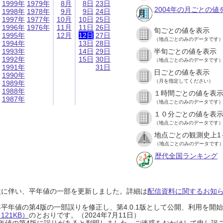
1999年
1979年
8月
8日
23日
2004年の月ごとの値
1998年
1978年
9月
9日
24日
1997年
1977年
10月
10日
25日
1996年
1976年
11月
11日
26日
旬ごとの値を表示
1995年
12月
12日
27日
（地点ごとのみのデータです
1994年
13日
28日
1993年
14日
29日
半旬ごとの値を表示
1992年
15日
30日
（地点ごとのみのデータです
1991年
31日
日ごとの値を表示
1990年
（月を指定してください）
1989年
1988年
１時間ごとの値を表
1987年
（地点ごとのみのデータです
１０分ごとの値を表
（地点ごとのみのデータです
地点ごとの観測史上1
（地点ごとのみのデータです
歴代全国ランキング
設に伴い、平年値の一部を更新しました。詳細は
配信資料に関するお知らせ
0年平年値の第4版の一部誤りを修正し、第4.0.1版として公開、利用を
21KB）
のとおりです。（2024年7月11日）
0年平年値の第4版に誤りがあると判明しました。ご迷惑をおかけして申し訳