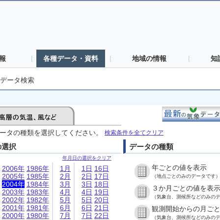
報
各種データ・資料
地域の情報
知
データ検索
ータの種類を選択してください。
検索条件を全てクリア
の選択
データの種類
年月日の選択をクリア
年ごとの値を表示
2006年
1986年
1月
1日
16日
2005年
1985年
2月
2日
17日
（地点ごとのみのデータです
2004年
1984年
3月
3日
18日
３か月ごとの値を表
2003年
1983年
4月
4日
19日
（気象台、測候所などのみの
2002年
1982年
5月
5日
20日
2001年
1981年
6月
6日
21日
観測開始からの月ご
2000年
1980年
7月
7日
22日
（気象台、測候所などのみの