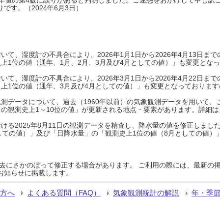
です。（2024年6月3日）
て、湿度計の不具合により、2026年1月1日から2026年4月13日
上1位の値（通年、1月、2月、3月及び4月としての値）」も変更とな
て、湿度計の不具合により、2026年3月1日から2026年4月22日
上1位の値（通年、3月及び4月としての値）」も変更となっておりますので
測データについて、過去（1960年以前）の気象観測データを用いて、
の観測史上1～10位の値」が更新される地点・要素があります。詳細は
ける2025年8月11日の観測データを精査し、降水量の値を修正しまし
しての値）」及び「日降水量」の「観測史上1位の値（8月としての値）
過去にさかのぼって修正する場合があります。 ご利用の際には、最新の掲
お知らせに掲載します。
る方へ
よくある質問（FAQ）
気象観測統計の解説
年・季