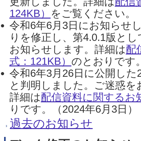
更新しました。詳細は
配信
124KB）
をご覧ください。（2
令和6年6月3日にお知らせし
りを修正し、第4.0.1版
お知らせします。詳細は
配
式：121KB）
のとおりです。
令和6年3月26日に公開した
と判明しました。ご迷惑を
詳細は
配信資料に関するお知
りです。（2024年6月3日）
過去のお知らせ