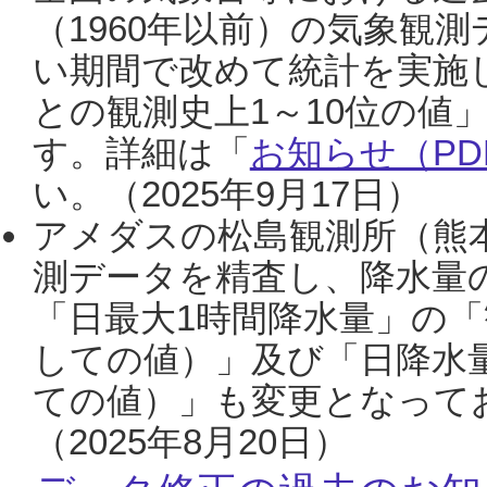
（1960年以前）の気象観
い期間で改めて統計を実施
との観測史上1～10位の値
す。詳細は「
お知らせ（PDF
い。（2025年9月17日）
アメダスの松島観測所（熊本
測データを精査し、降水量
「日最大1時間降水量」の「
しての値）」及び「日降水
ての値）」も変更となって
（2025年8月20日）