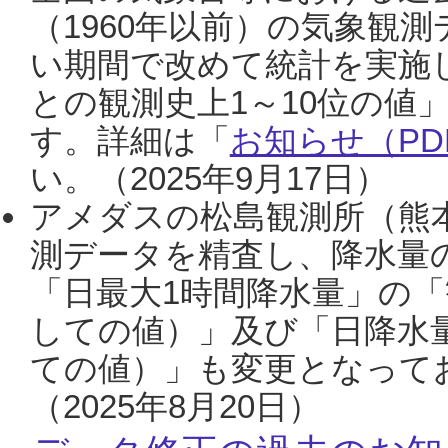
（1960年以前）の気象観
い期間で改めて統計を実施
との観測史上1～10位の値
す。詳細は「
お知らせ（PDF
い。（2025年9月17日）
アメダスの松島観測所（熊本
測データを精査し、降水量
「日最大1時間降水量」の「
しての値）」及び「日降水
ての値）」も変更となって
（2025年8月20日）