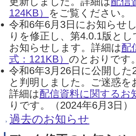
更新しました。詳細は
配信
124KB）
をご覧ください。（2
令和6年6月3日にお知らせし
りを修正し、第4.0.1版
お知らせします。詳細は
配
式：121KB）
のとおりです。
令和6年3月26日に公開した
と判明しました。ご迷惑を
詳細は
配信資料に関するお知
りです。（2024年6月3日）
過去のお知らせ