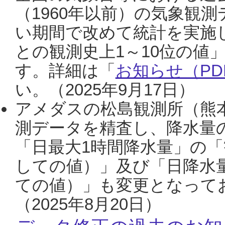
（1960年以前）の気象観
い期間で改めて統計を実施
との観測史上1～10位の値
す。詳細は「
お知らせ（PDF
い。（2025年9月17日）
アメダスの松島観測所（熊本
測データを精査し、降水量
「日最大1時間降水量」の「
しての値）」及び「日降水
ての値）」も変更となって
（2025年8月20日）