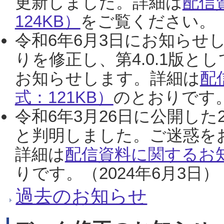
更新しました。詳細は
配信
124KB）
をご覧ください。（2
令和6年6月3日にお知らせし
りを修正し、第4.0.1版
お知らせします。詳細は
配
式：121KB）
のとおりです。
令和6年3月26日に公開した
と判明しました。ご迷惑を
詳細は
配信資料に関するお知
りです。（2024年6月3日）
過去のお知らせ