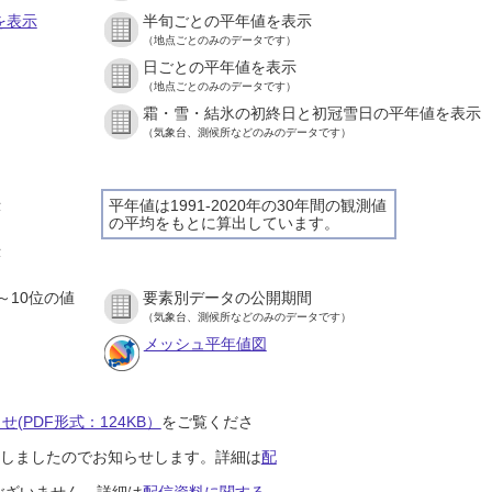
を表示
半旬ごとの平年値を表示
（地点ごとのみのデータです）
日ごとの平年値を表示
）
（地点ごとのみのデータです）
霜・雪・結氷の初終日と初冠雪日の平年値を表示
）
（気象台、測候所などのみのデータです）
示
平年値は1991-2020年の30年間の観測値
の平均をもとに算出しています。
）
示
）
～10位の値
要素別データの公開期間
）
（気象台、測候所などのみのデータです）
メッシュ平年値図
(PDF形式：124KB）
をご覧くださ
開始しましたのでお知らせします。詳細は
配
ございません。詳細は
配信資料に関する