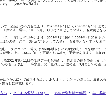
です。（2024年6月3日）
て、湿度計の不具合により、2026年1月1日から2026年4月13日
上1位の値（通年、1月、2月、3月及び4月としての値）」も変更とな
て、湿度計の不具合により、2026年3月1日から2026年4月22日
上1位の値（通年、3月及び4月としての値）」も変更となっておりますので
測データについて、過去（1960年以前）の気象観測データを用いて、
の観測史上1～10位の値」が更新される地点・要素があります。詳細は
ける2025年8月11日の観測データを精査し、降水量の値を修正しまし
しての値）」及び「日降水量」の「観測史上1位の値（8月としての値）
過去にさかのぼって修正する場合があります。 ご利用の際には、最新の掲
お知らせに掲載します。
る方へ
よくある質問（FAQ）
気象観測統計の解説
年・季