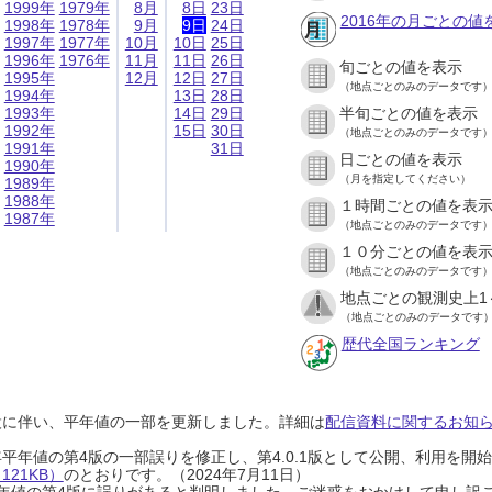
1999年
1979年
8月
8日
23日
2016年の月ごとの値
1998年
1978年
9月
9日
24日
1997年
1977年
10月
10日
25日
1996年
1976年
11月
11日
26日
旬ごとの値を表示
1995年
12月
12日
27日
（地点ごとのみのデータです
1994年
13日
28日
1993年
14日
29日
半旬ごとの値を表示
1992年
15日
30日
（地点ごとのみのデータです
1991年
31日
日ごとの値を表示
1990年
（月を指定してください）
1989年
1988年
１時間ごとの値を表
1987年
（地点ごとのみのデータです
１０分ごとの値を表
（地点ごとのみのデータです
地点ごとの観測史上1
（地点ごとのみのデータです
歴代全国ランキング
設に伴い、平年値の一部を更新しました。詳細は
配信資料に関するお知らせ
0年平年値の第4版の一部誤りを修正し、第4.0.1版として公開、利用を
21KB）
のとおりです。（2024年7月11日）
0年平年値の第4版に誤りがあると判明しました。ご迷惑をおかけして申し訳