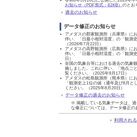
お知らせ（PDF形式：62KB）
のとおり
過去のお知らせ
データ修正のお知らせ
アメダスの郡家観測所（兵庫県）におい
伴い、「日最小相対湿度」の「観測史
（2026年7月22日）
アメダスの高野観測所（広島県）におい
伴い、「日最小相対湿度」の「観測史
日）
全国の気象台等における過去の気象観
施しました。これに伴い、「地点ごと
覧ください。（2025年9月17日）
アメダスの松島観測所（熊本県）にお
「観測史上1位の値（通年及び8月と
ください。（2025年8月20日）
データ修正の過去のお知らせ
※ 掲載している気象データは、
な修正については、データ修正の
利用され