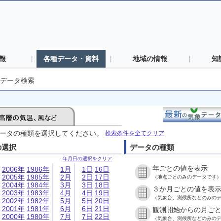
報
各種データ・資料
地域の情報
知
データ検索
ータの種類を選択してください。
検索条件を全てクリア
の選択
データの種類
年月日の選択をクリア
年ごとの値を表示
2006年
1986年
1月
1日
16日
2005年
1985年
2月
2日
17日
（地点ごとのみのデータです
2004年
1984年
3月
3日
18日
３か月ごとの値を表
2003年
1983年
4月
4日
19日
（気象台、測候所などのみの
2002年
1982年
5月
5日
20日
2001年
1981年
6月
6日
21日
観測開始からの月ご
2000年
1980年
7月
7日
22日
（気象台、測候所などのみの