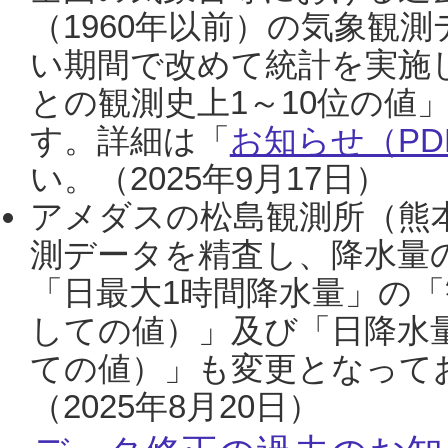
（1960年以前）の気象観
い期間で改めて統計を実施
との観測史上1～10位の値
す。詳細は「
お知らせ（PDF
い。（2025年9月17日）
アメダスの松島観測所（熊本
測データを精査し、降水量
「日最大1時間降水量」の「
しての値）」及び「日降水
ての値）」も変更となって
（2025年8月20日）