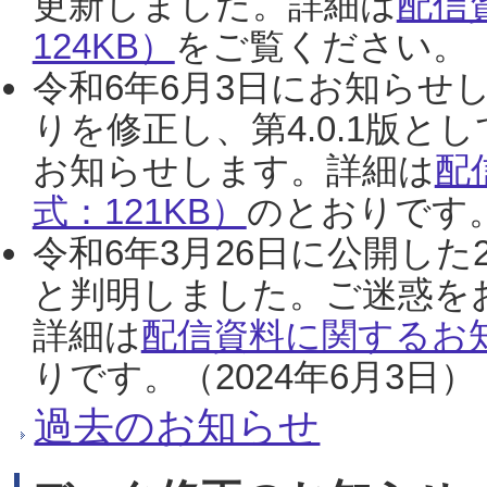
更新しました。詳細は
配信
124KB）
をご覧ください。（2
令和6年6月3日にお知らせし
りを修正し、第4.0.1版
お知らせします。詳細は
配
式：121KB）
のとおりです。
令和6年3月26日に公開した
と判明しました。ご迷惑を
詳細は
配信資料に関するお知
りです。（2024年6月3日）
過去のお知らせ