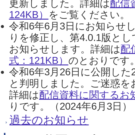
更新しました。詳細は
配信
124KB）
をご覧ください。（2
令和6年6月3日にお知らせし
りを修正し、第4.0.1版
お知らせします。詳細は
配
式：121KB）
のとおりです。
令和6年3月26日に公開した
と判明しました。ご迷惑を
詳細は
配信資料に関するお知
りです。（2024年6月3日）
過去のお知らせ