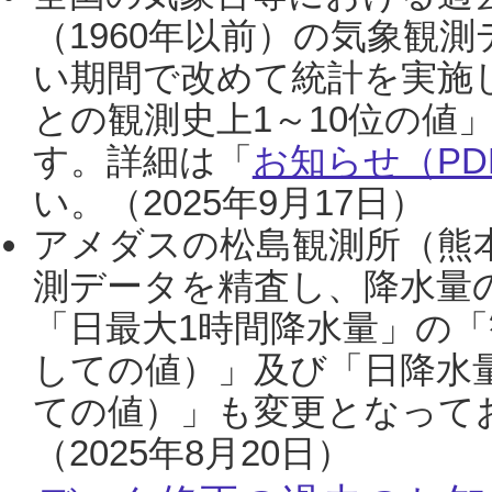
（1960年以前）の気象観
い期間で改めて統計を実施
との観測史上1～10位の値
す。詳細は「
お知らせ（PDF
い。（2025年9月17日）
アメダスの松島観測所（熊本
測データを精査し、降水量
「日最大1時間降水量」の「
しての値）」及び「日降水
ての値）」も変更となって
（2025年8月20日）