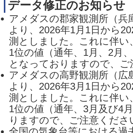
データ修正のお知らせ
アメダスの郡家観測所（兵
より、2026年1月1日から2
測としました。これに伴い
1位の値（通年、1月、2月
となっておりますので、ご注
アメダスの高野観測所（広
より、2026年3月1日から2
測としました。これに伴い
1位の値（通年、3月及び4
りますので、ご注意ください。
全国の気象台等における過