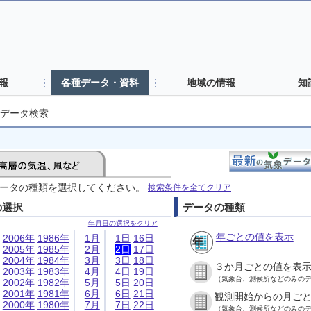
報
各種データ・資料
地域の情報
知
データ検索
ータの種類を選択してください。
検索条件を全てクリア
の選択
データの種類
年月日の選択をクリア
年ごとの値を表示
2006年
1986年
1月
1日
16日
2005年
1985年
2月
2日
17日
2004年
1984年
3月
3日
18日
３か月ごとの値を表
2003年
1983年
4月
4日
19日
（気象台、測候所などのみの
2002年
1982年
5月
5日
20日
2001年
1981年
6月
6日
21日
観測開始からの月ご
2000年
1980年
7月
7日
22日
（気象台、測候所などのみの