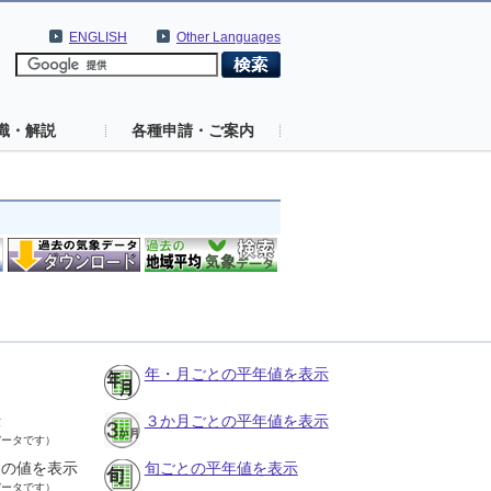
ENGLISH
Other Languages
識・解説
各種申請・ご案内
年・月ごとの平年値を表示
示
３か月ごとの平年値を表示
データです）
との値を表示
旬ごとの平年値を表示
データです）