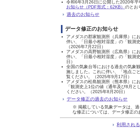
令和6年3月26日に公開した202
お知らせ（PDF形式：62KB）
のとおり
過去のお知らせ
データ修正のお知らせ
アメダスの郡家観測所（兵庫県）におい
伴い、「日最小相対湿度」の「観測史
（2026年7月22日）
アメダスの高野観測所（広島県）におい
伴い、「日最小相対湿度」の「観測史
日）
全国の気象台等における過去の気象観
施しました。これに伴い、「地点ごと
覧ください。（2025年9月17日）
アメダスの松島観測所（熊本県）にお
「観測史上1位の値（通年及び8月と
ください。（2025年8月20日）
データ修正の過去のお知らせ
※ 掲載している気象データは、
な修正については、データ修正の
利用され