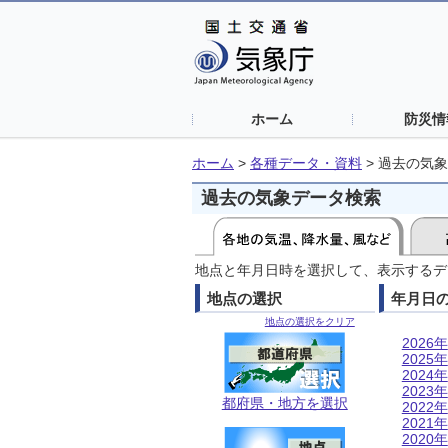
ホーム
防災情
ホーム
>
各種データ・資料
>
過去の気象
過去の気象データ検索
地点と年月日時を選択して、表示するデ
地点の選択
年月日
地点の選択をクリア
2026年
2025年
2024年
2023年
都府県・地方を選択
2022年
2021年
2020年