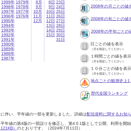
1999年
1979年
8月
8日
23日
2008年の月ごとの値
1998年
1978年
9月
9日
24日
1997年
1977年
10月
10日
25日
1996年
1976年
11月
11日
26日
2008年の旬ごとの値
1995年
12月
12日
27日
1994年
13日
28日
1993年
14日
29日
2008年の半旬ごとの
1992年
15日
30日
1991年
31日
日ごとの値を表示
1990年
1989年
（月を指定してください）
1988年
１時間ごとの値を表
1987年
（月を指定してください）
１０分ごとの値を表
（月を指定してください）
地点ごとの観測史上1
歴代全国ランキング
設に伴い、平年値の一部を更新しました。詳細は
配信資料に関するお知らせ
0年平年値の第4版の一部誤りを修正し、第4.0.1版として公開、利用を
21KB）
のとおりです。（2024年7月11日）