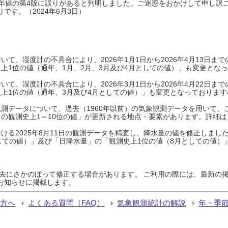
0年平年値の第4版に誤りがあると判明しました。ご迷惑をおかけして申し訳
です。（2024年6月3日）
て、湿度計の不具合により、2026年1月1日から2026年4月13日
上1位の値（通年、1月、2月、3月及び4月としての値）」も変更とな
て、湿度計の不具合により、2026年3月1日から2026年4月22日
上1位の値（通年、3月及び4月としての値）」も変更となっておりますので
測データについて、過去（1960年以前）の気象観測データを用いて、
の観測史上1～10位の値」が更新される地点・要素があります。詳細は
ける2025年8月11日の観測データを精査し、降水量の値を修正しまし
しての値）」及び「日降水量」の「観測史上1位の値（8月としての値）
過去にさかのぼって修正する場合があります。 ご利用の際には、最新の掲
お知らせに掲載します。
る方へ
よくある質問（FAQ）
気象観測統計の解説
年・季