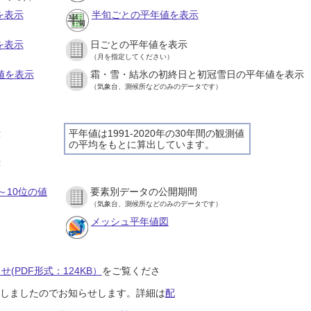
を表示
半旬ごとの平年値を表示
を表示
日ごとの平年値を表示
（月を指定してください）
値を表示
霜・雪・結氷の初終日と初冠雪日の平年値を表示
（気象台、測候所などのみのデータです）
示
平年値は1991-2020年の30年間の観測値
の平均をもとに算出しています。
示
～10位の値
要素別データの公開期間
（気象台、測候所などのみのデータです）
メッシュ平年値図
(PDF形式：124KB）
をご覧くださ
開始しましたのでお知らせします。詳細は
配