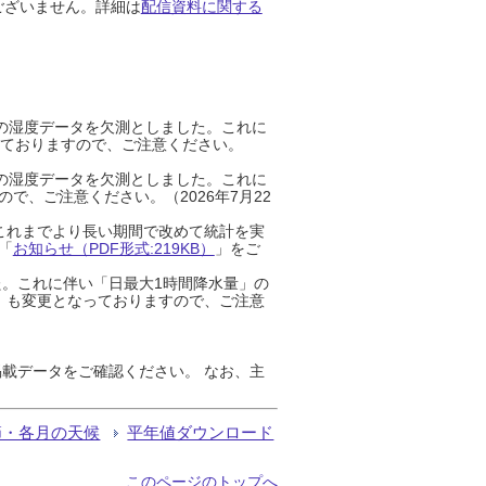
ございません。詳細は
配信資料に関する
までの湿度データを欠測としました。これに
っておりますので、ご注意ください。
までの湿度データを欠測としました。これに
、ご注意ください。（2026年7月22
これまでより長い期間で改めて統計を実
「
お知らせ（PDF形式:219KB）
」をご
た。これに伴い「日最大1時間降水量」の
」も変更となっておりますので、ご注意
載データをご確認ください。 なお、主
節・各月の天候
平年値ダウンロード
このページのトップへ