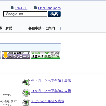
ENGLISH
Other Languages
識・解説
各種申請・ご案内
年・月ごとの平年値を表示
示
３か月ごとの平年値を表示
データです）
との値を表示
旬ごとの平年値を表示
データです）