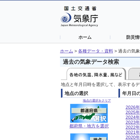
ホーム
防災情
ホーム
>
各種データ・資料
>
過去の気象
過去の気象データ検索
地点と年月日時を選択して、表示するデ
地点の選択
年月日
地点の選択をクリア
2026年
2025年
2024年
2023年
都府県・地方を選択
2022年
2021年
2020年