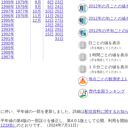
1999年
1979年
8月
8日
23日
2012年の月ごとの値
1998年
1978年
9月
9日
24日
1997年
1977年
10月
10日
25日
1996年
1976年
11月
11日
26日
2012年の旬ごとの値
1995年
12月
12日
27日
1994年
13日
28日
1993年
14日
29日
2012年の半旬ごとの
1992年
15日
30日
1991年
31日
日ごとの値を表示
1990年
1989年
（月を指定してください）
1988年
１時間ごとの値を表
1987年
（月を指定してください）
１０分ごとの値を表
（月を指定してください）
地点ごとの観測史上1
歴代全国ランキング
設に伴い、平年値の一部を更新しました。詳細は
配信資料に関するお知らせ
0年平年値の第4版の一部誤りを修正し、第4.0.1版として公開、利用を
21KB）
のとおりです。（2024年7月11日）