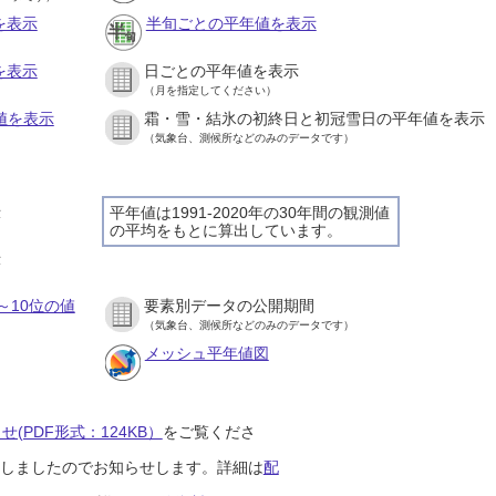
を表示
半旬ごとの平年値を表示
を表示
日ごとの平年値を表示
（月を指定してください）
値を表示
霜・雪・結氷の初終日と初冠雪日の平年値を表示
（気象台、測候所などのみのデータです）
示
平年値は1991-2020年の30年間の観測値
の平均をもとに算出しています。
示
～10位の値
要素別データの公開期間
（気象台、測候所などのみのデータです）
メッシュ平年値図
(PDF形式：124KB）
をご覧くださ
開始しましたのでお知らせします。詳細は
配