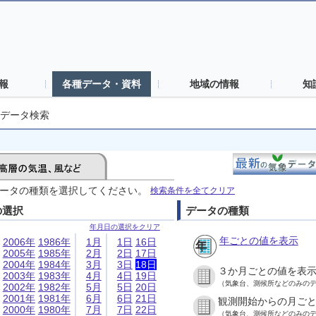
報
各種データ・資料
地域の情報
知
データ検索
ータの種類を選択してください。
検索条件を全てクリア
の選択
データの種類
年月日の選択をクリア
年ごとの値を表示
2006年
1986年
1月
1日
16日
2005年
1985年
2月
2日
17日
2004年
1984年
3月
3日
18日
３か月ごとの値を表
2003年
1983年
4月
4日
19日
（気象台、測候所などのみの
2002年
1982年
5月
5日
20日
2001年
1981年
6月
6日
21日
観測開始からの月ご
2000年
1980年
7月
7日
22日
（気象台、測候所などのみの