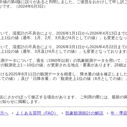
0年平年値の第4版に誤りがあると判明しました。ご迷惑をおかけして申し訳
です。（2024年6月3日）
て、湿度計の不具合により、2026年1月1日から2026年4月13日
上1位の値（通年、1月、2月、3月及び4月としての値）」も変更とな
て、湿度計の不具合により、2026年3月1日から2026年4月22日
上1位の値（通年、3月及び4月としての値）」も変更となっておりますので
測データについて、過去（1960年以前）の気象観測データを用いて、
の観測史上1～10位の値」が更新される地点・要素があります。詳細は
ける2025年8月11日の観測データを精査し、降水量の値を修正しまし
しての値）」及び「日降水量」の「観測史上1位の値（8月としての値）
過去にさかのぼって修正する場合があります。 ご利用の際には、最新の掲
お知らせに掲載します。
る方へ
よくある質問（FAQ）
気象観測統計の解説
年・季