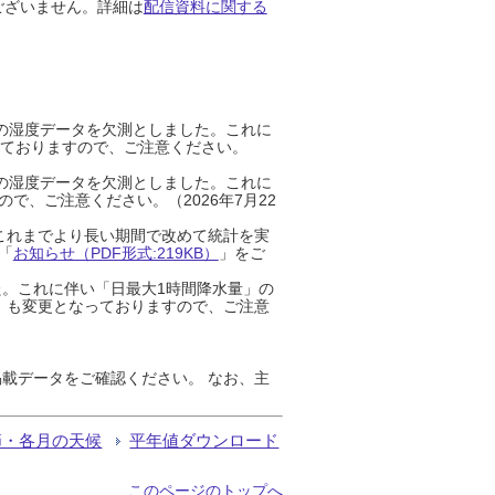
ございません。詳細は
配信資料に関する
までの湿度データを欠測としました。これに
っておりますので、ご注意ください。
までの湿度データを欠測としました。これに
、ご注意ください。（2026年7月22
これまでより長い期間で改めて統計を実
「
お知らせ（PDF形式:219KB）
」をご
た。これに伴い「日最大1時間降水量」の
」も変更となっておりますので、ご注意
載データをご確認ください。 なお、主
節・各月の天候
平年値ダウンロード
このページのトップへ