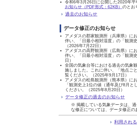
令和6年3月26日に公開した202
お知らせ（PDF形式：62KB）
のとおり
過去のお知らせ
データ修正のお知らせ
アメダスの郡家観測所（兵庫県）におい
伴い、「日最小相対湿度」の「観測史
（2026年7月22日）
アメダスの高野観測所（広島県）におい
伴い、「日最小相対湿度」の「観測史
日）
全国の気象台等における過去の気象観
施しました。これに伴い、「地点ごと
覧ください。（2025年9月17日）
アメダスの松島観測所（熊本県）にお
「観測史上1位の値（通年及び8月と
ください。（2025年8月20日）
データ修正の過去のお知らせ
※ 掲載している気象データは、
な修正については、データ修正の
利用され