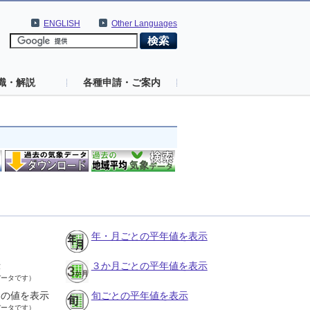
ENGLISH
Other Languages
識・解説
各種申請・ご案内
年・月ごとの平年値を表示
示
３か月ごとの平年値を表示
データです）
との値を表示
旬ごとの平年値を表示
データです）