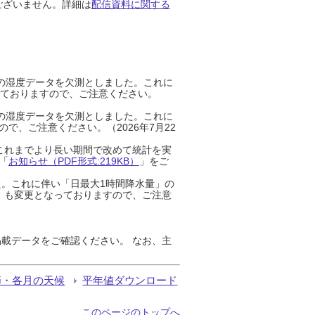
ございません。詳細は
配信資料に関する
までの湿度データを欠測としました。これに
っておりますので、ご注意ください。
までの湿度データを欠測としました。これに
、ご注意ください。（2026年7月22
これまでより長い期間で改めて統計を実
「
お知らせ（PDF形式:219KB）
」をご
た。これに伴い「日最大1時間降水量」の
」も変更となっておりますので、ご注意
載データをご確認ください。 なお、主
節・各月の天候
平年値ダウンロード
このページのトップへ