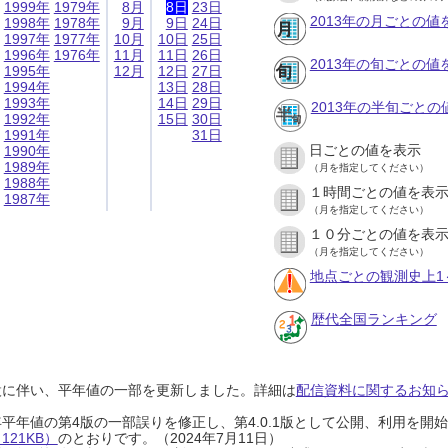
1999年
1979年
8月
8日
23日
2013年の月ごとの値
1998年
1978年
9月
9日
24日
1997年
1977年
10月
10日
25日
1996年
1976年
11月
11日
26日
2013年の旬ごとの値
1995年
12月
12日
27日
1994年
13日
28日
1993年
14日
29日
2013年の半旬ごとの
1992年
15日
30日
1991年
31日
日ごとの値を表示
1990年
1989年
（月を指定してください）
1988年
１時間ごとの値を表
1987年
（月を指定してください）
１０分ごとの値を表
（月を指定してください）
地点ごとの観測史上1
歴代全国ランキング
設に伴い、平年値の一部を更新しました。詳細は
配信資料に関するお知らせ
0年平年値の第4版の一部誤りを修正し、第4.0.1版として公開、利用を
21KB）
のとおりです。（2024年7月11日）