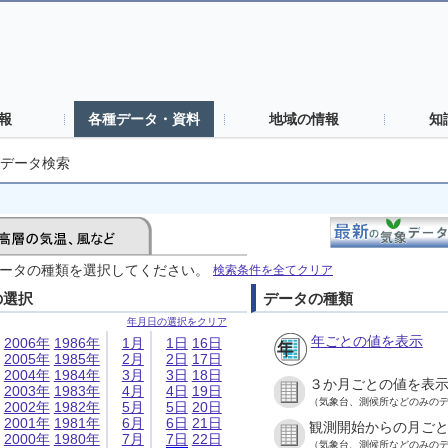
報
各種データ・資料
地域の情報
知
データ検索
ータの種類を選択してください。
検索条件を全てクリア
の選択
データの種類
年月日の選択をクリア
年ごとの値を表示
2006年
1986年
1月
1日
16日
2005年
1985年
2月
2日
17日
2004年
1984年
3月
3日
18日
３か月ごとの値を表
2003年
1983年
4月
4日
19日
（気象台、測候所などのみの
2002年
1982年
5月
5日
20日
2001年
1981年
6月
6日
21日
観測開始からの月ご
2000年
1980年
7月
7日
22日
（気象台、測候所などのみの