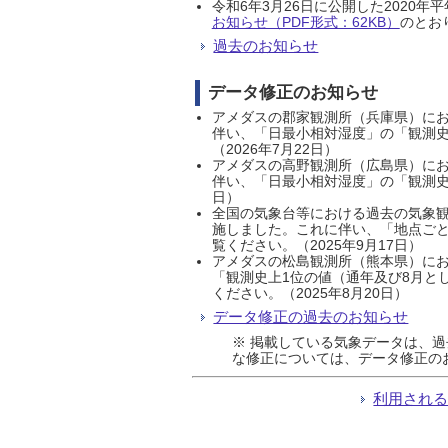
令和6年3月26日に公開した202
お知らせ（PDF形式：62KB）
のとおり
過去のお知らせ
データ修正のお知らせ
アメダスの郡家観測所（兵庫県）におい
伴い、「日最小相対湿度」の「観測史
（2026年7月22日）
アメダスの高野観測所（広島県）におい
伴い、「日最小相対湿度」の「観測史
日）
全国の気象台等における過去の気象観
施しました。これに伴い、「地点ごと
覧ください。（2025年9月17日）
アメダスの松島観測所（熊本県）にお
「観測史上1位の値（通年及び8月と
ください。（2025年8月20日）
データ修正の過去のお知らせ
※ 掲載している気象データは、
な修正については、データ修正の
利用され