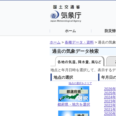
ホーム
防災情
ホーム
>
各種データ・資料
>
過去の気象
過去の気象データ検索
地点と年月日時を選択して、表示するデ
地点の選択
年月日
地点の選択をクリア
2026年
2025年
2024年
2023年
都府県・地方を選択
2022年
2021年
2020年