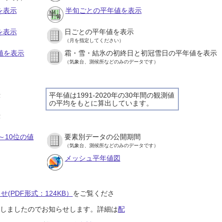
を表示
半旬ごとの平年値を表示
を表示
日ごとの平年値を表示
（月を指定してください）
値を表示
霜・雪・結氷の初終日と初冠雪日の平年値を表示
（気象台、測候所などのみのデータです）
示
平年値は1991-2020年の30年間の観測値
の平均をもとに算出しています。
示
～10位の値
要素別データの公開期間
（気象台、測候所などのみのデータです）
メッシュ平年値図
(PDF形式：124KB）
をご覧くださ
開始しましたのでお知らせします。詳細は
配