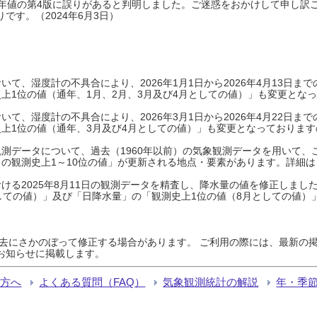
0年平年値の第4版に誤りがあると判明しました。ご迷惑をおかけして申し訳
です。（2024年6月3日）
て、湿度計の不具合により、2026年1月1日から2026年4月13日
上1位の値（通年、1月、2月、3月及び4月としての値）」も変更とな
て、湿度計の不具合により、2026年3月1日から2026年4月22日
上1位の値（通年、3月及び4月としての値）」も変更となっておりますので
測データについて、過去（1960年以前）の気象観測データを用いて、
の観測史上1～10位の値」が更新される地点・要素があります。詳細は
ける2025年8月11日の観測データを精査し、降水量の値を修正しまし
しての値）」及び「日降水量」の「観測史上1位の値（8月としての値）
過去にさかのぼって修正する場合があります。 ご利用の際には、最新の掲
お知らせに掲載します。
る方へ
よくある質問（FAQ）
気象観測統計の解説
年・季