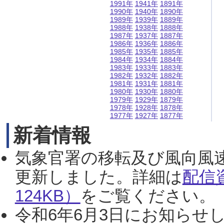
1991年
1941年
1891年
1990年
1940年
1890年
1989年
1939年
1889年
1988年
1938年
1888年
1987年
1937年
1887年
1986年
1936年
1886年
1985年
1935年
1885年
1984年
1934年
1884年
1983年
1933年
1883年
1982年
1932年
1882年
1981年
1931年
1881年
1980年
1930年
1880年
1979年
1929年
1879年
1978年
1928年
1878年
1977年
1927年
1877年
新着情報
気象官署の移転及び風向風
更新しました。詳細は
配信
124KB）
をご覧ください。（2
令和6年6月3日にお知らせし