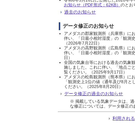
お知らせ（PDF形式：62KB）
のとおり
過去のお知らせ
データ修正のお知らせ
アメダスの郡家観測所（兵庫県）におい
伴い、「日最小相対湿度」の「観測史
（2026年7月22日）
アメダスの高野観測所（広島県）におい
伴い、「日最小相対湿度」の「観測史
日）
全国の気象台等における過去の気象観
施しました。これに伴い、「地点ごと
覧ください。（2025年9月17日）
アメダスの松島観測所（熊本県）にお
「観測史上1位の値（通年及び8月と
ください。（2025年8月20日）
データ修正の過去のお知らせ
※ 掲載している気象データは、
な修正については、データ修正の
利用され