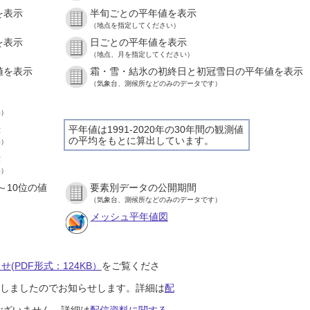
を表示
半旬ごとの平年値を表示
（地点を指定してください）
を表示
日ごとの平年値を表示
（地点、月を指定してください）
値を表示
霜・雪・結氷の初終日と初冠雪日の平年値を表示
（気象台、測候所などのみのデータです）
い）
示
平年値は1991-2020年の30年間の観測値
の平均をもとに算出しています。
い）
示
い）
～10位の値
要素別データの公開期間
（気象台、測候所などのみのデータです）
メッシュ平年値図
(PDF形式：124KB）
をご覧くださ
開始しましたのでお知らせします。詳細は
配
ございません。詳細は
配信資料に関する