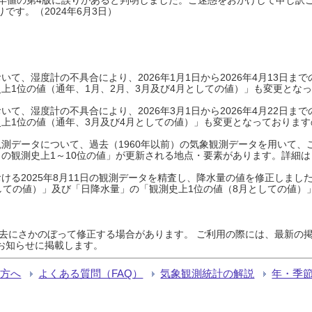
です。（2024年6月3日）
て、湿度計の不具合により、2026年1月1日から2026年4月13日
上1位の値（通年、1月、2月、3月及び4月としての値）」も変更とな
て、湿度計の不具合により、2026年3月1日から2026年4月22日
上1位の値（通年、3月及び4月としての値）」も変更となっておりますので
測データについて、過去（1960年以前）の気象観測データを用いて、
の観測史上1～10位の値」が更新される地点・要素があります。詳細は
ける2025年8月11日の観測データを精査し、降水量の値を修正しまし
しての値）」及び「日降水量」の「観測史上1位の値（8月としての値）
過去にさかのぼって修正する場合があります。 ご利用の際には、最新の掲
お知らせに掲載します。
る方へ
よくある質問（FAQ）
気象観測統計の解説
年・季