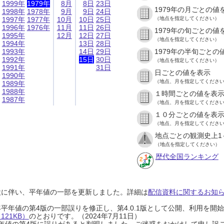
1999年
1979年
8月
8日
23日
1979年の月ごとの値
1998年
1978年
9月
9日
24日
1997年
1977年
10月
10日
25日
（地点を指定してください）
1996年
1976年
11月
11日
26日
1979年の旬ごとの値
1995年
12月
12日
27日
（地点を指定してください）
1994年
13日
28日
1993年
14日
29日
1979年の半旬ごとの
1992年
15日
30日
（地点を指定してください）
1991年
31日
日ごとの値を表示
1990年
（地点、月を指定してくださ
1989年
1988年
１時間ごとの値を表
1987年
（地点、月を指定してくださ
１０分ごとの値を表
（地点、月を指定してくださ
地点ごとの観測史上1
（地点を指定してください）
歴代全国ランキング
設に伴い、平年値の一部を更新しました。詳細は
配信資料に関するお知らせ
0年平年値の第4版の一部誤りを修正し、第4.0.1版として公開、利用を
21KB）
のとおりです。（2024年7月11日）
0年平年値の第4版に誤りがあると判明しました。ご迷惑をおかけして申し訳