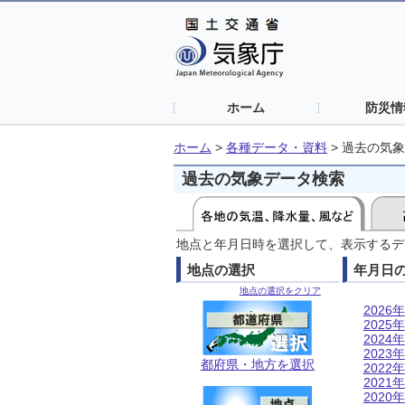
ホーム
防災情
ホーム
>
各種データ・資料
>
過去の気象
過去の気象データ検索
地点と年月日時を選択して、表示するデ
地点の選択
年月日
地点の選択をクリア
2026年
2025年
2024年
2023年
都府県・地方を選択
2022年
2021年
2020年