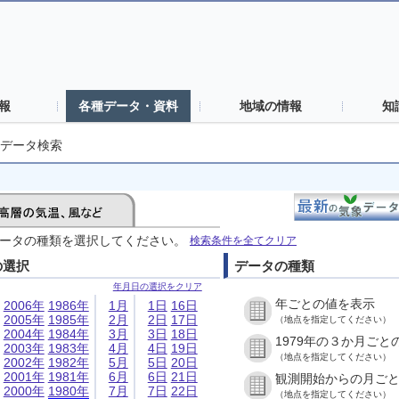
報
各種データ・資料
地域の情報
知
データ検索
ータの種類を選択してください。
検索条件を全てクリア
の選択
データの種類
年月日の選択をクリア
年ごとの値を表示
2006年
1986年
1月
1日
16日
2005年
1985年
2月
2日
17日
（地点を指定してください）
2004年
1984年
3月
3日
18日
1979年の３か月ごと
2003年
1983年
4月
4日
19日
（地点を指定してください）
2002年
1982年
5月
5日
20日
2001年
1981年
6月
6日
21日
観測開始からの月ご
2000年
1980年
7月
7日
22日
（地点を指定してください）