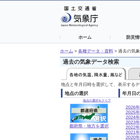
ホーム
防災情
ホーム
>
各種データ・資料
>
過去の気象
過去の気象データ検索
地点と年月日時を選択して、表示するデ
地点の選択
年月日
地点の選択をクリア
2026年
2025年
2024年
2023年
都府県・地方を選択
2022年
2021年
2020年