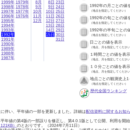
1999年
1979年
8月
8日
23日
1992年の月ごとの値
1998年
1978年
9月
9日
24日
1997年
1977年
10月
10日
25日
（地点を指定してください）
1996年
1976年
11月
11日
26日
1992年の旬ごとの値
1995年
12月
12日
27日
（地点を指定してください）
1994年
13日
28日
1993年
14日
29日
1992年の半旬ごとの
1992年
15日
30日
（地点を指定してください）
1991年
31日
日ごとの値を表示
1990年
（地点、月を指定してくださ
1989年
1988年
１時間ごとの値を表
1987年
（地点、月を指定してくださ
１０分ごとの値を表
（地点、月を指定してくださ
地点ごとの観測史上1
（地点を指定してください）
歴代全国ランキング
設に伴い、平年値の一部を更新しました。詳細は
配信資料に関するお知らせ
0年平年値の第4版の一部誤りを修正し、第4.0.1版として公開、利用を
21KB）
のとおりです。（2024年7月11日）
0年平年値の第4版に誤りがあると判明しました。ご迷惑をおかけして申し訳