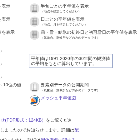
を表示
半旬ごとの平年値を表示
（地点を指定してください）
を表示
日ごとの平年値を表示
（地点、月を指定してください）
値を表示
霜・雪・結氷の初終日と初冠雪日の平年値を表示
（気象台、測候所などのみのデータです）
い）
示
平年値は1991-2020年の30年間の観測値
の平均をもとに算出しています。
い）
示
い）
～10位の値
要素別データの公開期間
（気象台、測候所などのみのデータです）
メッシュ平年値図
(PDF形式：124KB）
をご覧くださ
開始しましたのでお知らせします。詳細は
配
ございません。詳細は
配信資料に関する