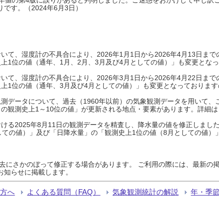
です。（2024年6月3日）
て、湿度計の不具合により、2026年1月1日から2026年4月13日
上1位の値（通年、1月、2月、3月及び4月としての値）」も変更とな
て、湿度計の不具合により、2026年3月1日から2026年4月22日
上1位の値（通年、3月及び4月としての値）」も変更となっておりますので
測データについて、過去（1960年以前）の気象観測データを用いて、
の観測史上1～10位の値」が更新される地点・要素があります。詳細は
ける2025年8月11日の観測データを精査し、降水量の値を修正しまし
しての値）」及び「日降水量」の「観測史上1位の値（8月としての値）
過去にさかのぼって修正する場合があります。 ご利用の際には、最新の掲
お知らせに掲載します。
る方へ
よくある質問（FAQ）
気象観測統計の解説
年・季