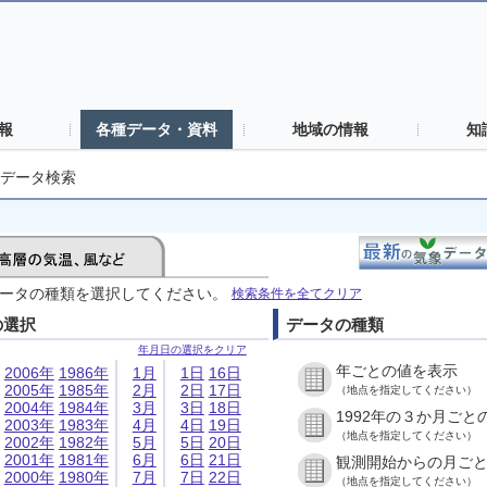
報
各種データ・資料
地域の情報
知
データ検索
ータの種類を選択してください。
検索条件を全てクリア
の選択
データの種類
年月日の選択をクリア
年ごとの値を表示
2006年
1986年
1月
1日
16日
2005年
1985年
2月
2日
17日
（地点を指定してください）
2004年
1984年
3月
3日
18日
1992年の３か月ごと
2003年
1983年
4月
4日
19日
（地点を指定してください）
2002年
1982年
5月
5日
20日
2001年
1981年
6月
6日
21日
観測開始からの月ご
2000年
1980年
7月
7日
22日
（地点を指定してください）