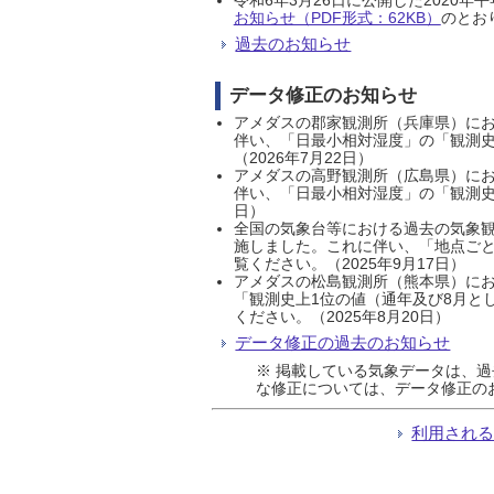
お知らせ（PDF形式：62KB）
のとおり
過去のお知らせ
データ修正のお知らせ
アメダスの郡家観測所（兵庫県）におい
伴い、「日最小相対湿度」の「観測史
（2026年7月22日）
アメダスの高野観測所（広島県）におい
伴い、「日最小相対湿度」の「観測史
日）
全国の気象台等における過去の気象観
施しました。これに伴い、「地点ごと
覧ください。（2025年9月17日）
アメダスの松島観測所（熊本県）にお
「観測史上1位の値（通年及び8月と
ください。（2025年8月20日）
データ修正の過去のお知らせ
※ 掲載している気象データは、
な修正については、データ修正の
利用され