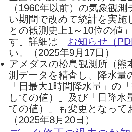
（1960年以前）の気象観
い期間で改めて統計を実施
との観測史上1～10位の値
す。詳細は「
お知らせ（PDF
い。（2025年9月17日）
アメダスの松島観測所（熊本
測データを精査し、降水量
「日最大1時間降水量」の「
しての値）」及び「日降水
ての値）」も変更となって
（2025年8月20日）