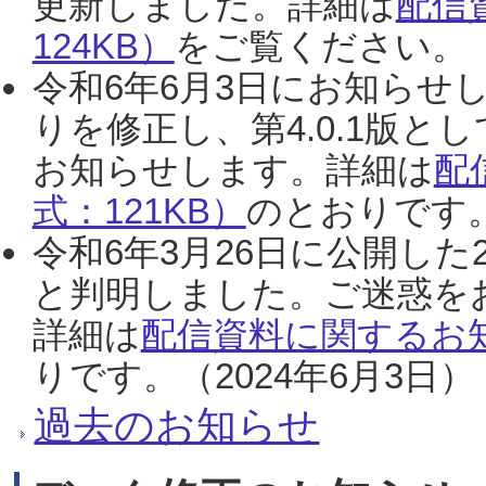
更新しました。詳細は
配信
124KB）
をご覧ください。（2
令和6年6月3日にお知らせし
りを修正し、第4.0.1版
お知らせします。詳細は
配
式：121KB）
のとおりです。
令和6年3月26日に公開した
と判明しました。ご迷惑を
詳細は
配信資料に関するお知
りです。（2024年6月3日）
過去のお知らせ