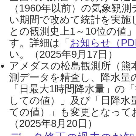
（1960年以前）の気象観
い期間で改めて統計を実施
との観測史上1～10位の値
す。詳細は「
お知らせ（PDF
い。（2025年9月17日）
アメダスの松島観測所（熊本
測データを精査し、降水量
「日最大1時間降水量」の「
しての値）」及び「日降水
ての値）」も変更となって
（2025年8月20日）