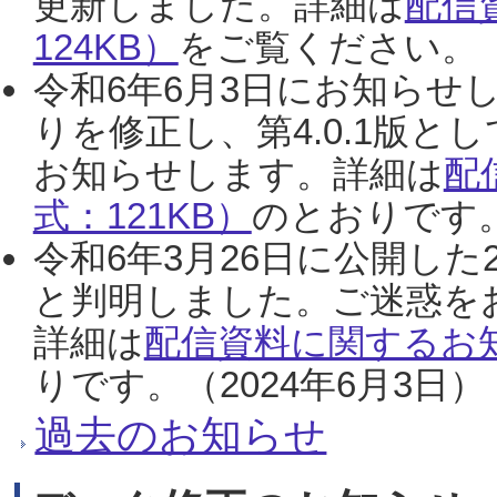
更新しました。詳細は
配信
124KB）
をご覧ください。（2
令和6年6月3日にお知らせし
りを修正し、第4.0.1版
お知らせします。詳細は
配
式：121KB）
のとおりです。
令和6年3月26日に公開した
と判明しました。ご迷惑を
詳細は
配信資料に関するお知
りです。（2024年6月3日）
過去のお知らせ