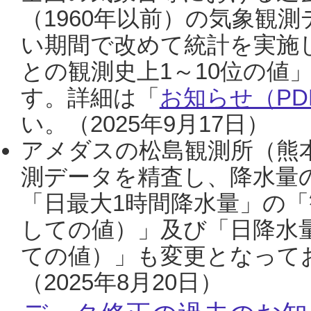
（1960年以前）の気象観
い期間で改めて統計を実施
との観測史上1～10位の値
す。詳細は「
お知らせ（PDF
い。（2025年9月17日）
アメダスの松島観測所（熊本
測データを精査し、降水量
「日最大1時間降水量」の「
しての値）」及び「日降水
ての値）」も変更となって
（2025年8月20日）