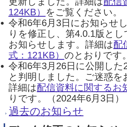
更新しました。詳細は
配信
124KB）
をご覧ください。（2
令和6年6月3日にお知らせし
りを修正し、第4.0.1版
お知らせします。詳細は
配
式：121KB）
のとおりです。
令和6年3月26日に公開した
と判明しました。ご迷惑を
詳細は
配信資料に関するお知
りです。（2024年6月3日）
過去のお知らせ