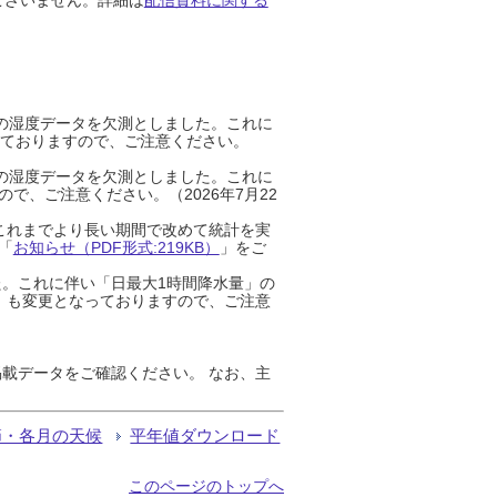
までの湿度データを欠測としました。これに
っておりますので、ご注意ください。
までの湿度データを欠測としました。これに
、ご注意ください。（2026年7月22
これまでより長い期間で改めて統計を実
「
お知らせ（PDF形式:219KB）
」をご
た。これに伴い「日最大1時間降水量」の
」も変更となっておりますので、ご注意
載データをご確認ください。 なお、主
節・各月の天候
平年値ダウンロード
このページのトップへ