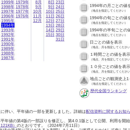
1999年
1979年
8月
8日
23日
1994年の月ごとの値
1998年
1978年
9月
9日
24日
1997年
1977年
10月
10日
25日
（地点を指定してください）
1996年
1976年
11月
11日
26日
1994年の旬ごとの値
1995年
12月
12日
27日
（地点を指定してください）
1994年
13日
28日
1993年
14日
29日
1994年の半旬ごとの
1992年
15日
30日
（地点を指定してください）
1991年
31日
日ごとの値を表示
1990年
（地点、月を指定してくださ
1989年
1988年
１時間ごとの値を表
1987年
（地点、月を指定してくださ
１０分ごとの値を表
（地点、月を指定してくださ
地点ごとの観測史上1
（地点を指定してください）
歴代全国ランキング
設に伴い、平年値の一部を更新しました。詳細は
配信資料に関するお知らせ
0年平年値の第4版の一部誤りを修正し、第4.0.1版として公開、利用を
21KB）
のとおりです。（2024年7月11日）
0年平年値の第4版に誤りがあると判明しました。ご迷惑をおかけして申し訳