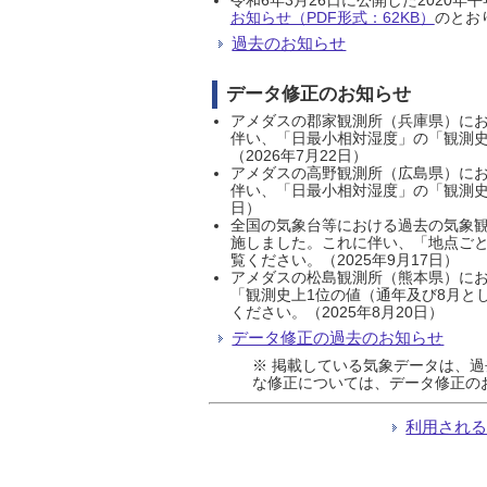
お知らせ（PDF形式：62KB）
のとおり
過去のお知らせ
データ修正のお知らせ
アメダスの郡家観測所（兵庫県）におい
伴い、「日最小相対湿度」の「観測史
（2026年7月22日）
アメダスの高野観測所（広島県）におい
伴い、「日最小相対湿度」の「観測史
日）
全国の気象台等における過去の気象観
施しました。これに伴い、「地点ごと
覧ください。（2025年9月17日）
アメダスの松島観測所（熊本県）にお
「観測史上1位の値（通年及び8月と
ください。（2025年8月20日）
データ修正の過去のお知らせ
※ 掲載している気象データは、
な修正については、データ修正の
利用され