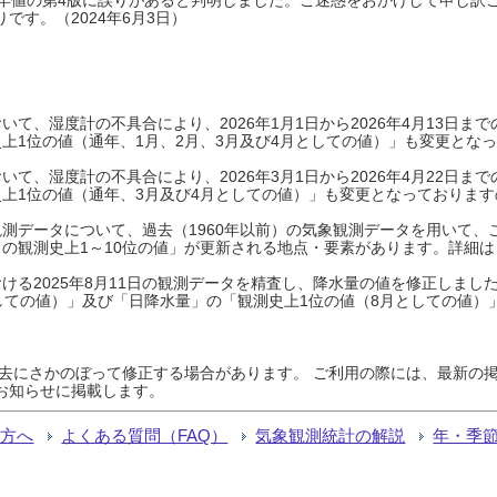
です。（2024年6月3日）
て、湿度計の不具合により、2026年1月1日から2026年4月13日
上1位の値（通年、1月、2月、3月及び4月としての値）」も変更とな
て、湿度計の不具合により、2026年3月1日から2026年4月22日
上1位の値（通年、3月及び4月としての値）」も変更となっておりますので
測データについて、過去（1960年以前）の気象観測データを用いて、
の観測史上1～10位の値」が更新される地点・要素があります。詳細は
ける2025年8月11日の観測データを精査し、降水量の値を修正しまし
しての値）」及び「日降水量」の「観測史上1位の値（8月としての値）
過去にさかのぼって修正する場合があります。 ご利用の際には、最新の掲
お知らせに掲載します。
る方へ
よくある質問（FAQ）
気象観測統計の解説
年・季