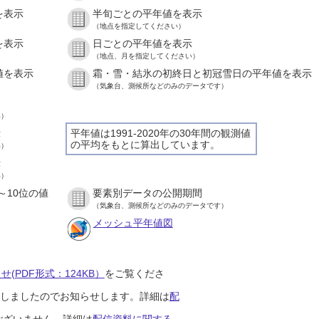
を表示
半旬ごとの平年値を表示
（地点を指定してください）
を表示
日ごとの平年値を表示
（地点、月を指定してください）
値を表示
霜・雪・結氷の初終日と初冠雪日の平年値を表示
（気象台、測候所などのみのデータです）
い）
示
平年値は1991-2020年の30年間の観測値
の平均をもとに算出しています。
い）
示
い）
～10位の値
要素別データの公開期間
（気象台、測候所などのみのデータです）
メッシュ平年値図
(PDF形式：124KB）
をご覧くださ
開始しましたのでお知らせします。詳細は
配
ございません。詳細は
配信資料に関する