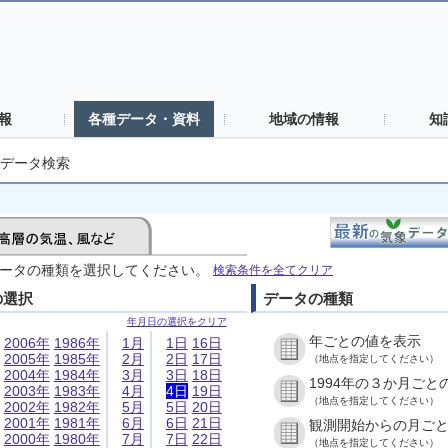
報
各種データ・資料
地域の情報
知
データ検索
ータの種類を選択してください。
検索条件を全てクリア
の選択
データの種類
年月日の選択をクリア
年ごとの値を表示
2006年
1986年
1月
1日
16日
2005年
1985年
2月
2日
17日
（地点を指定してください）
2004年
1984年
3月
3日
18日
1994年の３か月ごと
2003年
1983年
4月
4日
19日
（地点を指定してください）
2002年
1982年
5月
5日
20日
2001年
1981年
6月
6日
21日
観測開始からの月ご
2000年
1980年
7月
7日
22日
（地点を指定してください）