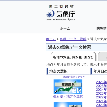
ホーム
防災情
ホーム
>
各種データ・資料
>
過去の気象
過去の気象データ検索
地点と年月日時を選択して、表示するデ
地点の選択
年月日
地点の選択をクリア
2026年
2025年
2024年
2023年
都府県・地方を選択
2022年
2021年
2020年