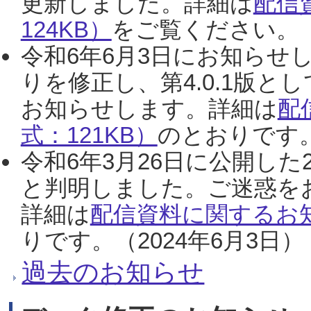
更新しました。詳細は
配信
124KB）
をご覧ください。（2
令和6年6月3日にお知らせし
りを修正し、第4.0.1版
お知らせします。詳細は
配
式：121KB）
のとおりです。
令和6年3月26日に公開した
と判明しました。ご迷惑を
詳細は
配信資料に関するお知
りです。（2024年6月3日）
過去のお知らせ