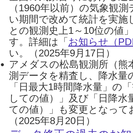
（1960年以前）の気象観
い期間で改めて統計を実施
との観測史上1～10位の値
す。詳細は「
お知らせ（PDF
い。（2025年9月17日）
アメダスの松島観測所（熊本
測データを精査し、降水量
「日最大1時間降水量」の「
しての値）」及び「日降水
ての値）」も変更となって
（2025年8月20日）