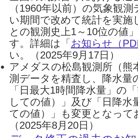
（1960年以前）の気象観
い期間で改めて統計を実施
との観測史上1～10位の値
す。詳細は「
お知らせ（PDF
い。（2025年9月17日）
アメダスの松島観測所（熊本
測データを精査し、降水量
「日最大1時間降水量」の「
しての値）」及び「日降水
ての値）」も変更となって
（2025年8月20日）