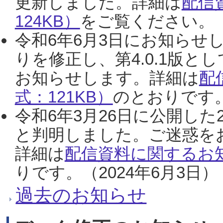
更新しました。詳細は
配信
124KB）
をご覧ください。（2
令和6年6月3日にお知らせし
りを修正し、第4.0.1版
お知らせします。詳細は
配
式：121KB）
のとおりです。
令和6年3月26日に公開した
と判明しました。ご迷惑を
詳細は
配信資料に関するお知
りです。（2024年6月3日）
過去のお知らせ