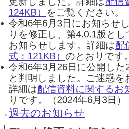
更新しました。詳細は
配信
124KB）
をご覧ください。（2
令和6年6月3日にお知らせし
りを修正し、第4.0.1版
お知らせします。詳細は
配
式：121KB）
のとおりです。
令和6年3月26日に公開した
と判明しました。ご迷惑を
詳細は
配信資料に関するお知
りです。（2024年6月3日）
過去のお知らせ