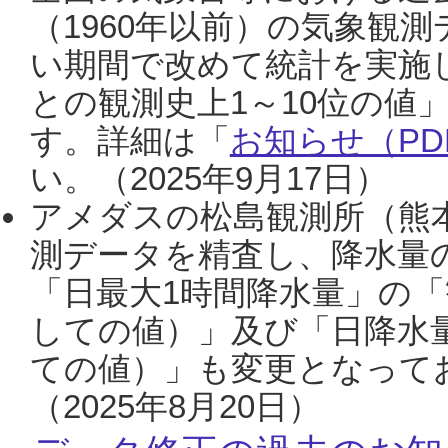
（1960年以前）の気象観
い期間で改めて統計を実施
との観測史上1～10位の値
す。詳細は「
お知らせ（PDF
い。（2025年9月17日）
アメダスの松島観測所（熊本
測データを精査し、降水量
「日最大1時間降水量」の「
しての値）」及び「日降水
ての値）」も変更となって
（2025年8月20日）