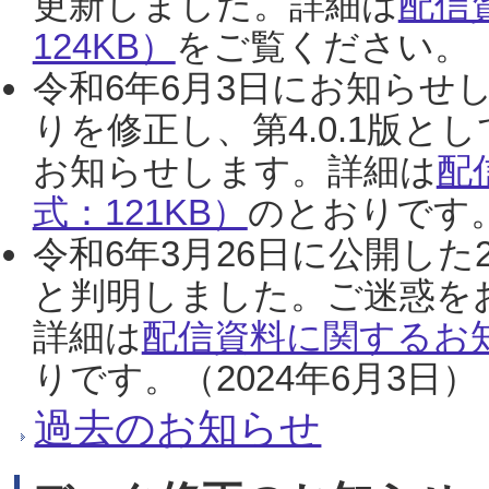
更新しました。詳細は
配信
124KB）
をご覧ください。（2
令和6年6月3日にお知らせし
りを修正し、第4.0.1版
お知らせします。詳細は
配
式：121KB）
のとおりです。
令和6年3月26日に公開した
と判明しました。ご迷惑を
詳細は
配信資料に関するお知
りです。（2024年6月3日）
過去のお知らせ