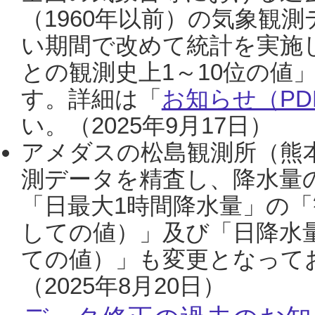
（1960年以前）の気象観
い期間で改めて統計を実施
との観測史上1～10位の値
す。詳細は「
お知らせ（PDF
い。（2025年9月17日）
アメダスの松島観測所（熊本
測データを精査し、降水量
「日最大1時間降水量」の「
しての値）」及び「日降水
ての値）」も変更となって
（2025年8月20日）