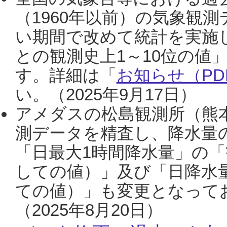
（1960年以前）の気象観
い期間で改めて統計を実施
との観測史上1～10位の値
す。詳細は「
お知らせ（PDF
い。（2025年9月17日）
アメダスの松島観測所（熊本
測データを精査し、降水量
「日最大1時間降水量」の「
しての値）」及び「日降水
ての値）」も変更となって
（2025年8月20日）