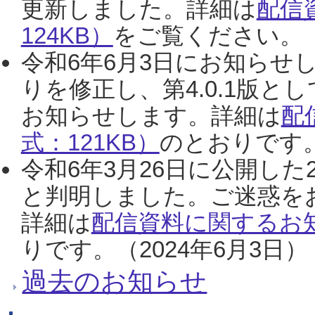
更新しました。詳細は
配信
124KB）
をご覧ください。（2
令和6年6月3日にお知らせし
りを修正し、第4.0.1版
お知らせします。詳細は
配
式：121KB）
のとおりです。
令和6年3月26日に公開した
と判明しました。ご迷惑を
詳細は
配信資料に関するお知
りです。（2024年6月3日）
過去のお知らせ