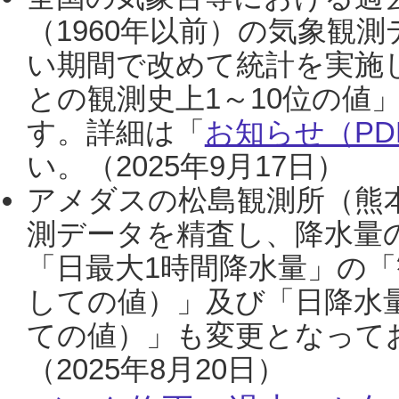
（1960年以前）の気象観
い期間で改めて統計を実施
との観測史上1～10位の値
す。詳細は「
お知らせ（PDF
い。（2025年9月17日）
アメダスの松島観測所（熊本
測データを精査し、降水量
「日最大1時間降水量」の「
しての値）」及び「日降水
ての値）」も変更となって
（2025年8月20日）