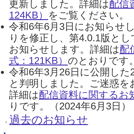
更新しました。詳細は
配信
124KB）
をご覧ください。（2
令和6年6月3日にお知らせし
りを修正し、第4.0.1版
お知らせします。詳細は
配
式：121KB）
のとおりです。
令和6年3月26日に公開した
と判明しました。ご迷惑を
詳細は
配信資料に関するお知
りです。（2024年6月3日）
過去のお知らせ