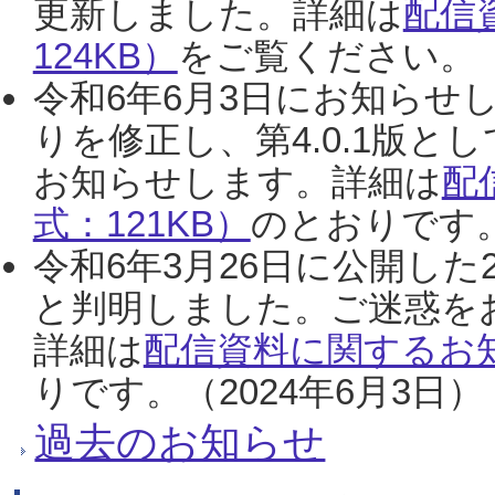
更新しました。詳細は
配信
124KB）
をご覧ください。（2
令和6年6月3日にお知らせし
りを修正し、第4.0.1版
お知らせします。詳細は
配
式：121KB）
のとおりです。
令和6年3月26日に公開した
と判明しました。ご迷惑を
詳細は
配信資料に関するお知
りです。（2024年6月3日）
過去のお知らせ