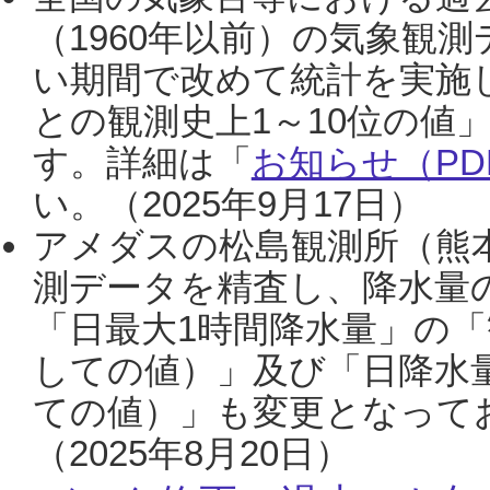
（1960年以前）の気象観
い期間で改めて統計を実施
との観測史上1～10位の値
す。詳細は「
お知らせ（PDF
い。（2025年9月17日）
アメダスの松島観測所（熊本
測データを精査し、降水量
「日最大1時間降水量」の「
しての値）」及び「日降水
ての値）」も変更となって
（2025年8月20日）