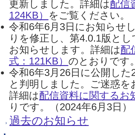
更新しました。詳細は
配信
124KB）
をご覧ください。（2
令和6年6月3日にお知らせし
りを修正し、第4.0.1版
お知らせします。詳細は
配
式：121KB）
のとおりです。
令和6年3月26日に公開した
と判明しました。ご迷惑を
詳細は
配信資料に関するお知
りです。（2024年6月3日）
過去のお知らせ