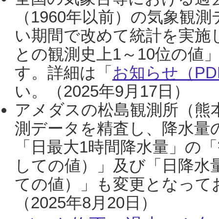
（1960年以前）の気象観
い期間で改めて統計を実施
との観測史上1～10位の値
す。詳細は「
お知らせ（PDF
い。（2025年9月17日）
アメダスの松島観測所（熊本
測データを精査し、降水量
「日最大1時間降水量」の「
しての値）」及び「日降水
ての値）」も変更となって
（2025年8月20日）