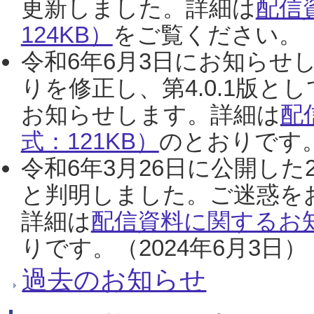
更新しました。詳細は
配信
124KB）
をご覧ください。（2
令和6年6月3日にお知らせし
りを修正し、第4.0.1版
お知らせします。詳細は
配
式：121KB）
のとおりです。
令和6年3月26日に公開した
と判明しました。ご迷惑を
詳細は
配信資料に関するお知
りです。（2024年6月3日）
過去のお知らせ