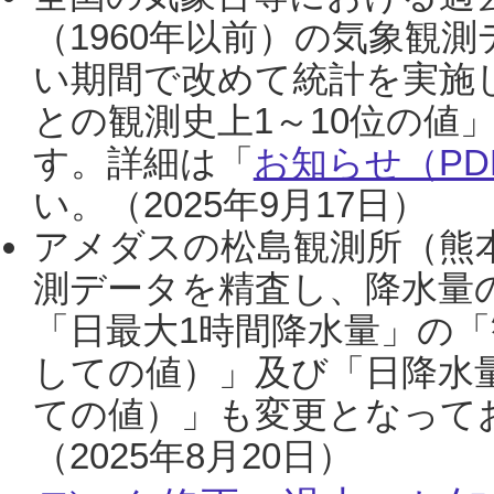
（1960年以前）の気象観
い期間で改めて統計を実施
との観測史上1～10位の値
す。詳細は「
お知らせ（PDF
い。（2025年9月17日）
アメダスの松島観測所（熊本
測データを精査し、降水量
「日最大1時間降水量」の「
しての値）」及び「日降水
ての値）」も変更となって
（2025年8月20日）