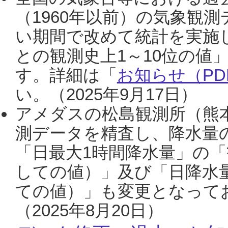
（1960年以前）の気象観
い期間で改めて統計を実施
との観測史上1～10位の値
す。詳細は「
お知らせ（PDF
い。（2025年9月17日）
アメダスの松島観測所（熊本
測データを精査し、降水量
「日最大1時間降水量」の「
しての値）」及び「日降水
ての値）」も変更となって
（2025年8月20日）