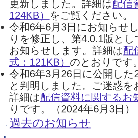
更新しました。詳細は
配信
124KB）
をご覧ください。（2
令和6年6月3日にお知らせし
りを修正し、第4.0.1版
お知らせします。詳細は
配
式：121KB）
のとおりです。
令和6年3月26日に公開した
と判明しました。ご迷惑を
詳細は
配信資料に関するお知
りです。（2024年6月3日）
過去のお知らせ